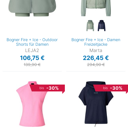
Bogner Fire + Ice - Outdoor
Bogner Fire + Ice - Damen
Shorts für Damen
Freizeitjacke
LEJA2
Marta
106,75 €
226,45 €
139,90 €
294,90 €
-30%
-30%
bis
bis