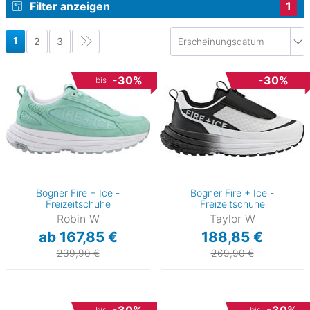
Filter anzeigen
1
1
2
3
-30%
-30%
bis
Bogner Fire + Ice -
Bogner Fire + Ice -
Freizeitschuhe
Freizeitschuhe
Robin W
Taylor W
ab 167,85 €
188,85 €
239,90 €
269,90 €
bis
bis