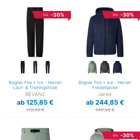
-30%
-30%
bis
bis
Bogner Fire + Ice - Herren
Bogner Fire + Ice - Herren
Lauf- & Trainingshose
Freizeitjacke
BEVAN2
Jared
ab 125,85 €
ab 244,85 €
179,90 €
349,90 €
-30%
bis