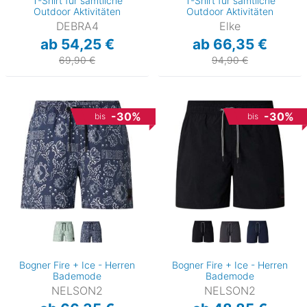
T-Shirt für sämtliche
T-Shirt für sämtliche
Outdoor Aktivitäten
Outdoor Aktivitäten
DEBRA4
Elke
ab 54,25 €
ab 66,35 €
69,90 €
94,90 €
-30%
-30%
bis
bis
Bogner Fire + Ice - Herren
Bogner Fire + Ice - Herren
Bademode
Bademode
NELSON2
NELSON2