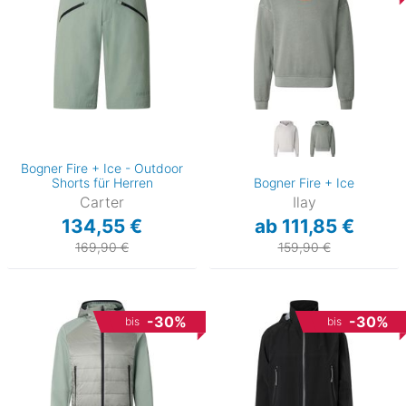
Bogner Fire + Ice - Outdoor
Shorts für Herren
Bogner Fire + Ice
Carter
Ilay
134,55 €
ab 111,85 €
169,90 €
159,90 €
-30%
-30%
bis
bis