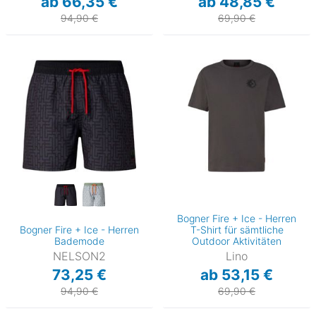
ab 66,35 €
ab 48,85 €
94,90 €
69,90 €
Bogner Fire + Ice - Herren
Bogner Fire + Ice - Herren
T-Shirt für sämtliche
Bademode
Outdoor Aktivitäten
NELSON2
Lino
73,25 €
ab 53,15 €
94,90 €
69,90 €