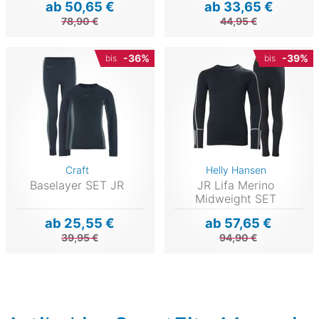
ab 50,65 €
ab 33,65 €
78,90 €
44,95 €
-36%
-39%
bis
bis
Craft
Helly Hansen
Baselayer SET JR
JR Lifa Merino
Midweight SET
ab 25,55 €
ab 57,65 €
39,95 €
94,90 €