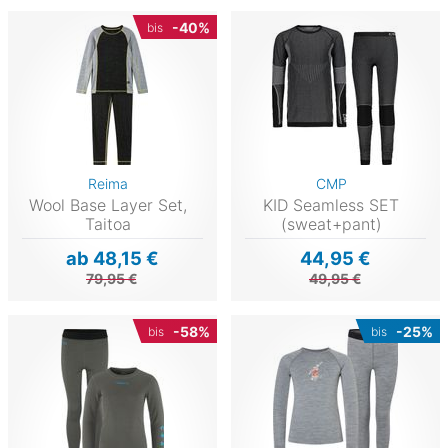
-40%
bis
Reima
CMP
Wool Base Layer Set,
KID Seamless SET
Taitoa
(sweat+pant)
ab 48,15 €
44,95 €
79,95 €
49,95 €
-58%
-25%
bis
bis