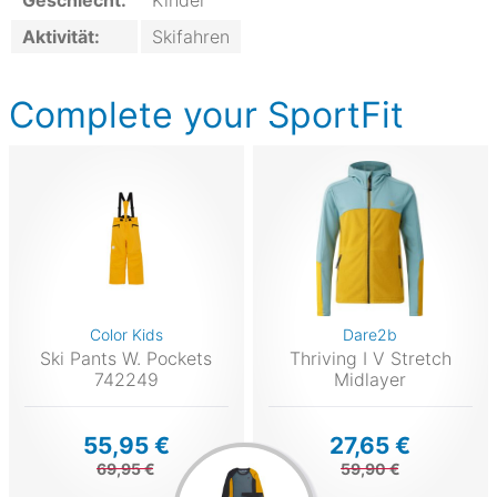
Geschlecht:
Kinder
Aktivität:
Skifahren
Complete your SportFit
Color Kids
Dare2b
Ski Pants W. Pockets
Thriving I V Stretch
742249
Midlayer
55,95 €
27,65 €
69,95 €
59,90 €