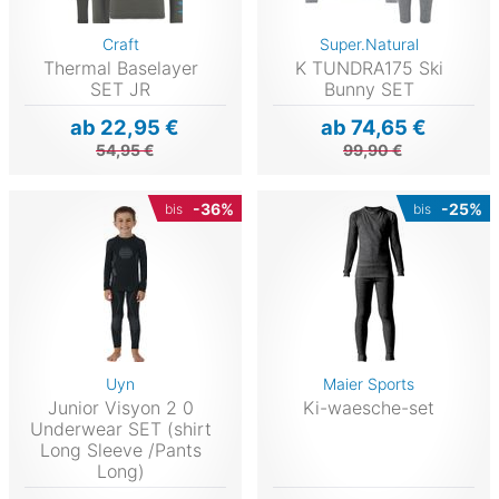
Craft
Super.Natural
Thermal Baselayer
K TUNDRA175 Ski
SET JR
Bunny SET
ab 22,95 €
ab 74,65 €
54,95 €
99,90 €
-36%
-25%
bis
bis
Uyn
Maier Sports
Junior Visyon 2 0
Ki-waesche-set
Underwear SET (shirt
Long Sleeve /Pants
Long)