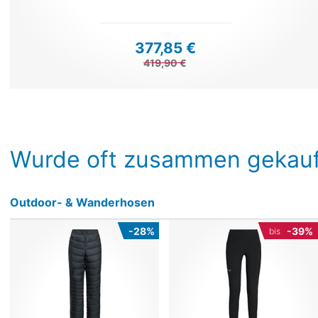
377,85 €
419,90 €
Wurde oft zusammen gekauf
Outdoor- & Wanderhosen
-28%
-39%
bis