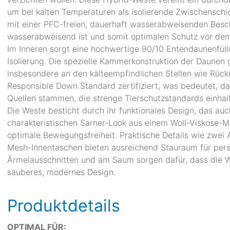
um bei kalten Temperaturen als isolierende Zwischenschic
mit einer PFC-freien, dauerhaft wasserabweisenden Besc
wasserabweisend ist und somit optimalen Schutz vor den
Im Inneren sorgt eine hochwertige 90/10 Entendaunenfüllu
Isolierung. Die spezielle Kammerkonstruktion der Daunen
insbesondere an den kälteempfindlichen Stellen wie Rüc
Responsible Down Standard zertifiziert, was bedeutet, d
Quellen stammen, die strenge Tierschutzstandards einhal
Die Weste besticht durch ihr funktionales Design, das auch
charakteristischen Sarner-Look aus einem Woll-Viskose-Mi
optimale Bewegungsfreiheit. Praktische Details wie zwe
Mesh-Innentaschen bieten ausreichend Stauraum für per
Ärmelausschnitten und am Saum sorgen dafür, dass die W
sauberes, modernes Design.
Produktdetails
OPTIMAL FÜR: