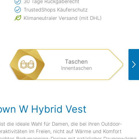
30 Tage Rückgaberecht
TrustedShops Käuferschutz
Klimaneutraler Versand (mit DHL)
Taschen
Innentaschen
own W Hybrid Vest
 die ideale Wahl für Damen, die bei ihren Outdoor-
eraktivitäten im Freien, nicht auf Wärme und Komfort
hdachtes Bodymapping-Design mit natürlicher Daunenwärme,