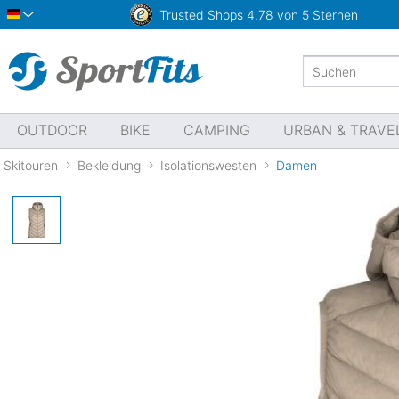
Trusted Shops
4.78 von 5 Sternen
Deutsch
OUTDOOR
BIKE
CAMPING
URBAN & TRAVE
Skitouren
Bekleidung
Isolationswesten
Damen