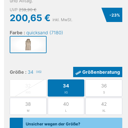
und Alltag.
UVP
259,90 €
200,65 €
-
23
%
inkl. MwSt.
Farbe :
quicksand (7180)
Salewa
Brenta RDS Down W Jacket
Pu
195,35 €
Größe :
34
Größenberatung
(XS)
32
34
36
XXS
XS
S
38
40
42
M
L
XL
Unsicher wegen der Größe?