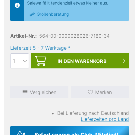
Salewa fällt tendenziell etwas kleiner aus.
Größenberatung
Black Diamond
W Recon Insulated Pants
Se
377,85 €
Artikel-Nr.:
564-00-0000028026-7180-34
Lieferzeit
5
-
7
Werktage
*
IN DEN
WARENKORB
Kapuze
Vergleichen
Merken
∗
Bei Lieferung nach Deutschland
Lieferzeiten pro Land
Sofort sparen als Club-Mitglied!