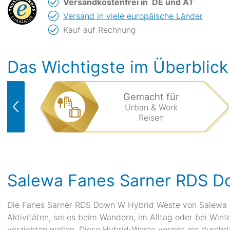
Versandkostenfrei in
DE und AT
Versand in viele europäische Länder
Kauf auf Rechnung
Das Wichtigste im Überblick
Gemacht für
Urban & Work
Reisen
Salewa Fanes Sarner RDS D
Die Fanes Sarner RDS Down W Hybrid Weste von Salewa ist
Aktivitäten, sei es beim Wandern, im Alltag oder bei Wint
verzichten wollen. Diese Hybrid-Weste vereint ein durc