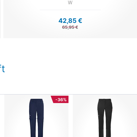
W
42,85 €
65,95 €
t
-36%