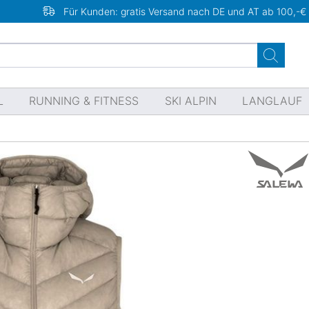
Für Kunden: gratis Versand nach DE und AT ab 100,-€
L
RUNNING & FITNESS
SKI ALPIN
LANGLAUF