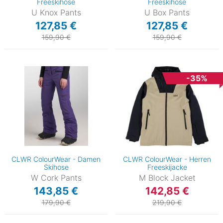
Freeskihose
Freeskihose
U Knox Pants
U Box Pants
127,85 €
127,85 €
159,90 €
159,90 €
-35%
CLWR ColourWear - Damen
CLWR ColourWear - Herren
Skihose
Freeskijacke
W Cork Pants
M Block Jacket
143,85 €
142,85 €
179,90 €
219,90 €