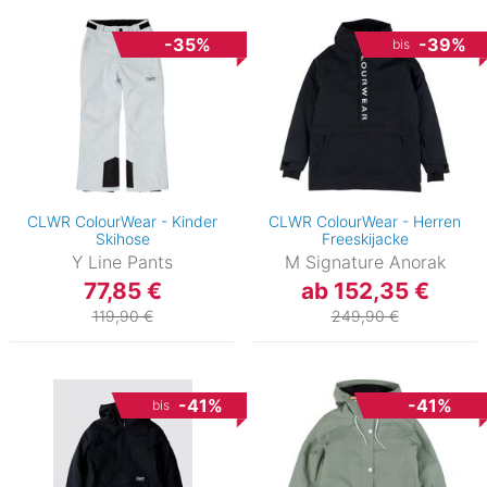
-35%
-39%
bis
CLWR ColourWear - Kinder
CLWR ColourWear - Herren
Skihose
Freeskijacke
Y Line Pants
M Signature Anorak
77,85 €
ab 152,35 €
119,90 €
249,90 €
-41%
-41%
bis