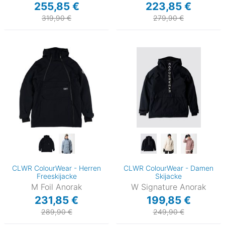
255,85 €
223,85 €
319,90 €
279,90 €
CLWR ColourWear - Herren
CLWR ColourWear - Damen
Freeskijacke
Skijacke
M Foil Anorak
W Signature Anorak
231,85 €
199,85 €
289,90 €
249,90 €