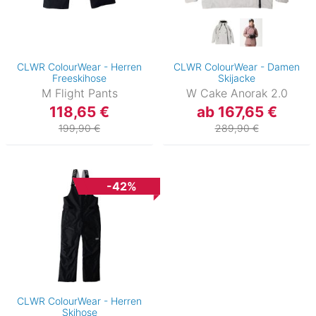
CLWR ColourWear - Herren
CLWR ColourWear - Damen
Freeskihose
Skijacke
M Flight Pants
W Cake Anorak 2.0
118,65 €
ab 167,65 €
199,90 €
289,90 €
-42%
CLWR ColourWear - Herren
Skihose