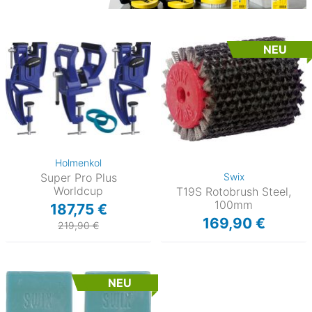
NEU
Holmenkol
Super Pro Plus
Swix
Worldcup
T19S Rotobrush Steel,
100mm
187,75 €
169,90 €
219,90 €
NEU