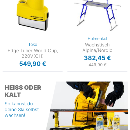
Holmenkol
Toko
Wachstisch
Alpine/Nordic
Edge Tuner World Cup,
220V(CH)
382,45 €
549,90 €
449,90 €
HEISS ODER K
ALT
So kannst du
deine Ski selbst
wachsen!