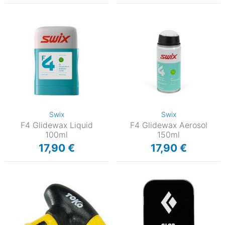
Swix
Swix
F4 Glidewax Liquid
F4 Glidewax Aerosol
100ml
150ml
17,90 €
17,90 €