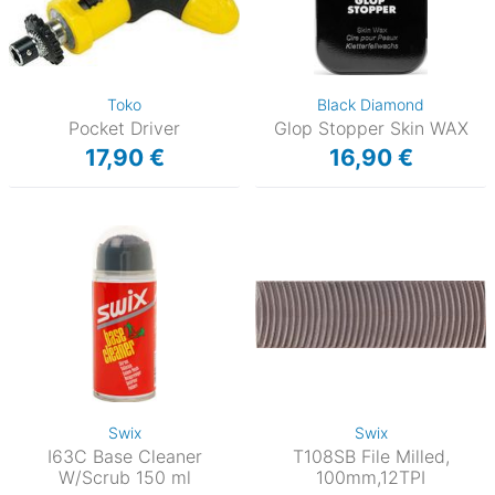
Toko
Black Diamond
Pocket Driver
Glop Stopper Skin WAX
17,90 €
16,90 €
Swix
Swix
I63C Base Cleaner
T108SB File Milled,
W/Scrub 150 ml
100mm,12TPI