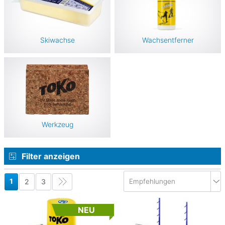
Skiwachse
Wachsentferner
Werkzeug
Filter anzeigen
1
2
3
NEU