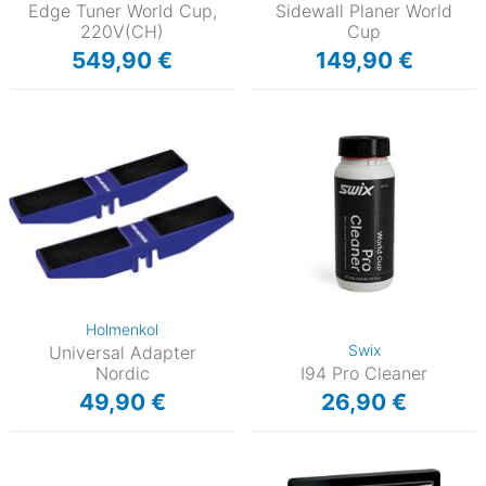
Edge Tuner World Cup,
Sidewall Planer World
220V(CH)
Cup
549,90 €
149,90 €
Holmenkol
Swix
Universal Adapter
Nordic
I94 Pro Cleaner
49,90 €
26,90 €