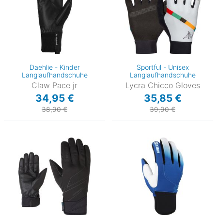
Daehlie - Kinder
Sportful - Unisex
Langlaufhandschuhe
Langlaufhandschuhe
Claw Pace jr
Lycra Chicco Gloves
34,95 €
35,85 €
38,90 €
39,90 €