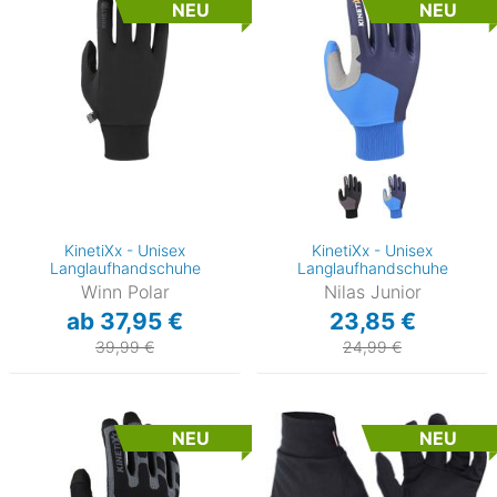
NEU
NEU
KinetiXx - Unisex
KinetiXx - Unisex
Langlaufhandschuhe
Langlaufhandschuhe
Winn Polar
Nilas Junior
ab 37,95 €
23,85 €
39,99 €
24,99 €
NEU
NEU