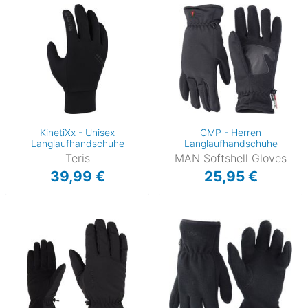
KinetiXx - Unisex
CMP - Herren
Langlaufhandschuhe
Langlaufhandschuhe
Teris
MAN Softshell Gloves
39,99 €
25,95 €