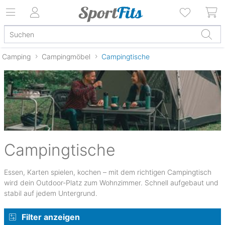
Camping
Campingmöbel
Campingtische
Campingtische
Essen, Karten spielen, kochen – mit dem richtigen Campingtisch
wird dein Outdoor-Platz zum Wohnzimmer. Schnell aufgebaut und
stabil auf jedem Untergrund.
Filter anzeigen