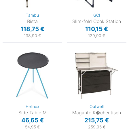
Tambu
GCI
Bista
Slim-fold Cook Station
118,75 €
110,15 €
138,90 €
129,90 €
Helinox
Outwell
Side Table M
Magante K�chentisch
46,65 €
215,75 €
54,95 €
259,95 €