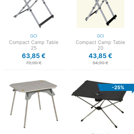
GCI
GCI
Compact Camp Table
Compact Camp Table
25
20
63,85 €
43,85 €
79,90 €
54,90 €
-25%