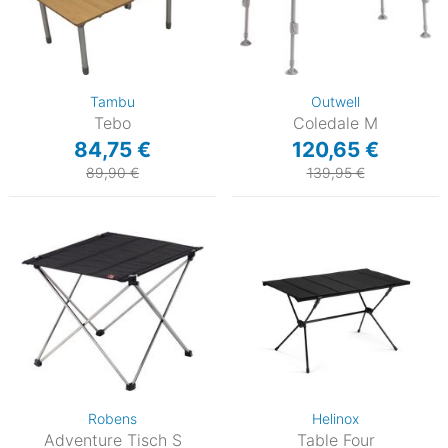
Tambu
Outwell
Tebo
Coledale M
84,75 €
120,65 €
89,90 €
139,95 €
Robens
Helinox
Adventure Tisch S
Table Four