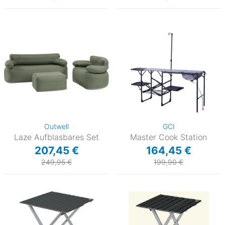
Outwell
GCI
Laze Aufblasbares Set
Master Cook Station
207,45 €
164,45 €
249,95 €
199,90 €