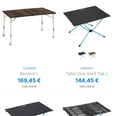
Outwell
Helinox
Berland L
Table One Hard Top L
169,45 €
144,45 €
199,95 €
169,95 €