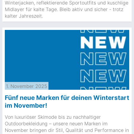
Winterjacken, reflektierende Sportoutfits und kuschlige
Midlayer für kalte Tage. Bleib aktiv und sicher - trotz
kalter Jahreszeit.
1. November 2025
Fünf neue Marken für deinen Winterstart
im November!
Von luxuriöser Skimode bis zu nachhaltiger
Outdoorbekleidung – unsere neuen Marken im
November bringen dir Stil, Qualität und Performance in