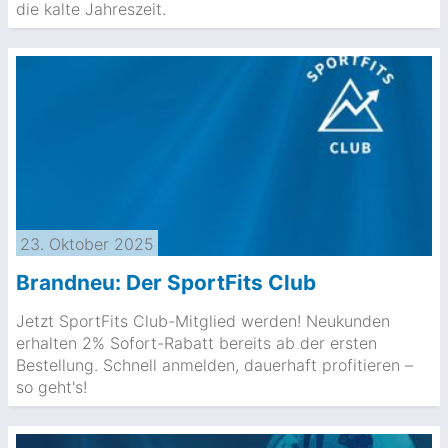
die kalte Jahreszeit.
23. Oktober 2025
Brandneu: Der SportFits Club
Jetzt SportFits Club-Mitglied werden! Neukunden
erhalten 2% Sofort-Rabatt bereits ab der ersten
Bestellung. Schnell anmelden, dauerhaft profitieren –
so geht's!