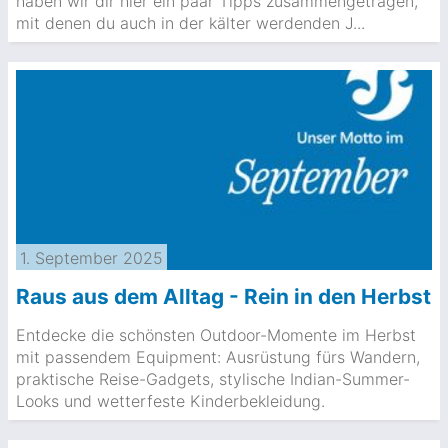
haben wir dir hier ein paar Tipps zusammengetragen,
mit denen du auch in der kälter werdenden J...
1. September 2025
Raus aus dem Alltag - Rein in den Herbst
Entdecke die schönsten Outdoor-Momente im Herbst
mit passendem Equipment: Ausrüstung fürs Wandern,
praktische Reise-Gadgets, stylische Indian-Summer-
Looks und wetterfeste Kinderbekleidung.