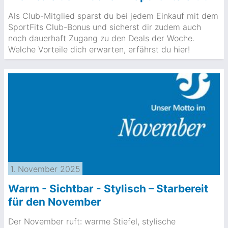
Als Club-Mitglied sparst du bei jedem Einkauf mit dem
SportFits Club-Bonus und sicherst dir zudem auch
noch dauerhaft Zugang zu den Deals der Woche.
Welche Vorteile dich erwarten, erfährst du hier!
1. November 2025
Warm - Sichtbar - Stylisch – Starbereit
für den November
Der November ruft: warme Stiefel, stylische