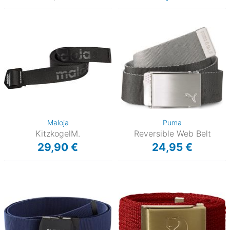
Maloja
Puma
KitzkogelM.
Reversible Web Belt
29,90 €
24,95 €