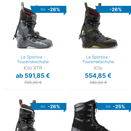
-26%
-26%
bis
La Sportiva -
La Sportiva -
Tourenskischuhe
Tourenskischuhe
Kilo XTR
Kilo
ab 591,85 €
554,85 €
799,90 €
749,90 €
-26%
-25%
bis
bis