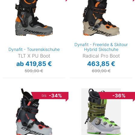
Dynafit - Freeride & Skitour
Dynafit - Tourenskischuhe
Hybrid Skischuhe
TLT X PU Boot
Radical Pro Boot
ab 419,85 €
463,85 €
599,90 €
699,90 €
-34%
-36%
bis