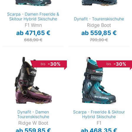
Scarpa - Damen Freeride &
Skitour Hybrid Skischuhe
Dynafit - Tourenskischuhe
F1 Wmn
Ridge Boot
ab 471,65 €
ab 559,85 €
668,90 €
799,90 €
-30%
-30%
bis
bis
Dynafit - Damen
Scarpa - Freeride & Skitour
Tourenskischuhe
Hybrid Skischuhe
Ridge W Boot
F1
ab 559,85 €
ab 468,35 €