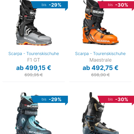
-29%
-30%
bis
bis
Scarpa - Tourenskischuhe
Scarpa - Tourenskischuhe
F1 GT
Maestrale
ab 499,15 €
ab 492,75 €
699,95 €
698,90 €
-29%
-30%
bis
bis