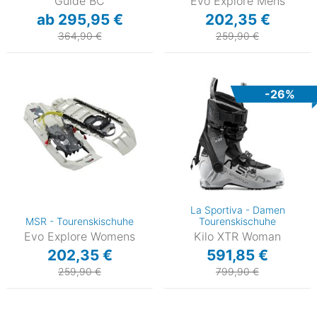
Guide BC
Evo Explore Mens
ab 295,95 €
202,35 €
364,90 €
259,90 €
-26%
La Sportiva - Damen
MSR - Tourenskischuhe
Tourenskischuhe
Evo Explore Womens
Kilo XTR Woman
202,35 €
591,85 €
259,90 €
799,90 €