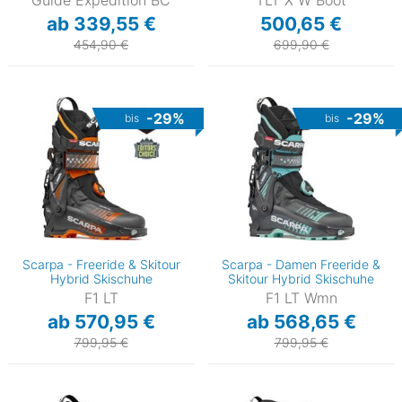
Guide Expedition BC
TLT X W Boot
ab 339,55 €
500,65 €
454,90 €
699,90 €
-29%
-29%
bis
bis
Scarpa - Freeride & Skitour
Scarpa - Damen Freeride &
Hybrid Skischuhe
Skitour Hybrid Skischuhe
F1 LT
F1 LT Wmn
ab 570,95 €
ab 568,65 €
799,95 €
799,95 €