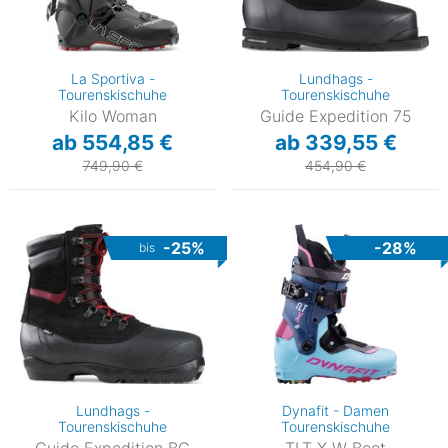
La Sportiva -
Lundhags -
Tourenskischuhe
Tourenskischuhe
Kilo Woman
Guide Expedition 75
ab 554,85 €
ab 339,55 €
749,90 €
454,90 €
-25%
-28%
bis
Lundhags -
Dynafit - Damen
Tourenskischuhe
Tourenskischuhe