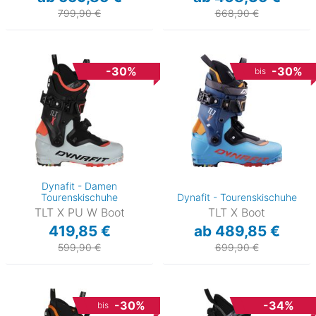
799,90 €
668,90 €
-30%
-30%
bis
Dynafit - Damen
Tourenskischuhe
Dynafit - Tourenskischuhe
TLT X PU W Boot
TLT X Boot
419,85 €
ab 489,85 €
599,90 €
699,90 €
-30%
-34%
bis