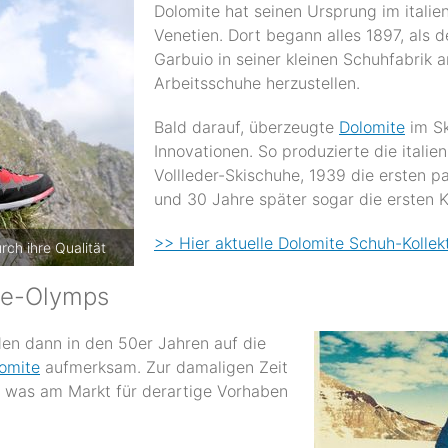
Dolomite hat seinen Ursprung im italie
Venetien. Dort begann alles 1897, als 
Garbuio in seiner kleinen Schuhfabrik a
Arbeitsschuhe herzustellen.
Bald darauf, überzeugte
Dolomite
im Sk
Innovationen. So produzierte die itali
Vollleder-Skischuhe, 1939 die ersten 
und 30 Jahre später sogar die ersten K
>> Hier aktuelle Dolomite Schuh-Kollek
ch ihre Qualität
de-Olymps
en dann in den 50er Jahren auf die
omite
aufmerksam. Zur damaligen Zeit
, was am Markt für derartige Vorhaben