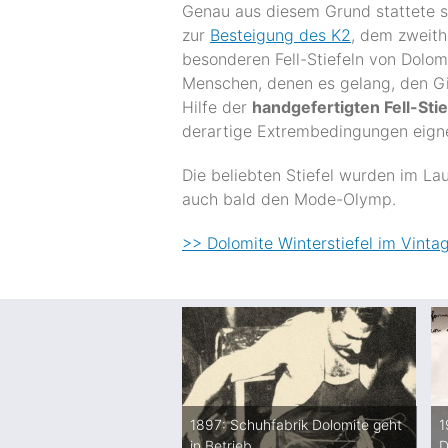
Genau aus diesem Grund stattete si
zur
Besteigung des K2
, dem zweith
besonderen Fell-Stiefeln von Dolom
Menschen, denen es gelang, den Gi
Hilfe der
handgefertigten Fell-Stie
derartige Extrembedingungen eign
Die beliebten Stiefel wurden im La
auch bald den Mode-Olymp.
>> Dolomite Winterstiefel im Vinta
1897: Schuhfabrik Dolomite geht
1
in Betrieb
D