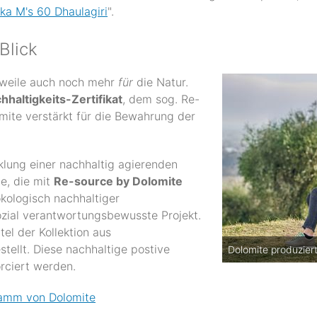
ka M's 60 Dhaulagiri
".
Blick
rweile auch noch mehr
für
die Natur.
haltigkeits-Zertifikat
, dem sog. Re-
omite verstärkt für die Bewahrung der
cklung einer nachhaltig agierenden
e, die mit
Re-source by Dolomite
kologisch nachhaltiger
ozial verantwortungsbewusste Projekt.
tel der Kollektion aus
tellt. Diese nachhaltige postive
Dolomite produziert
orciert werden.
ramm von Dolomite