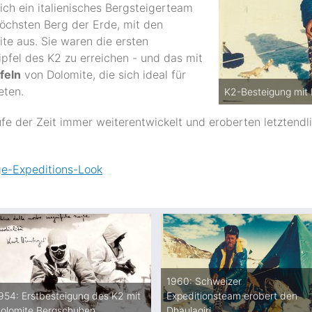
ch ein italienisches Bergsteigerteam
öchsten Berg der Erde, mit den
ite aus. Sie waren die ersten
pfel des K2 zu erreichen - und das mit
feln
von Dolomite, die sich ideal für
eten.
K2-Besteigung mit D
ufe der Zeit immer weiterentwickelt und eroberten letztendl
ge-Expeditions-Look
1960: Schweizer
954: Erstbesteigung des K2 mit
Expeditionsteam erobert den
olomite Bergschuhen
Dhaulagiri