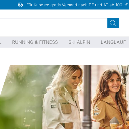
Für Kunden: gratis Versand nach DE und AT ab 100,-€
L
RUNNING & FITNESS
SKI ALPIN
LANGLAUF