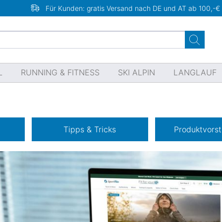
Für Kunden: gratis Versand nach DE und AT ab 100,-€
L
RUNNING & FITNESS
SKI ALPIN
LANGLAUF
Tipps & Tricks
Produktvorst