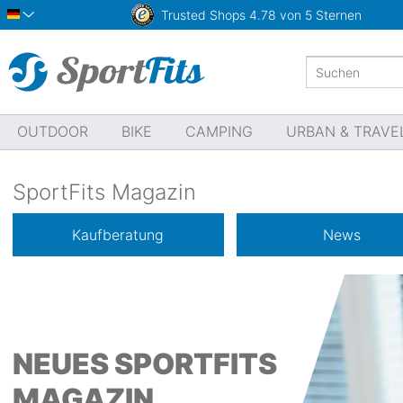
Trusted Shops
4.78 von 5 Sternen
Deutsch
OUTDOOR
BIKE
CAMPING
URBAN & TRAVE
SportFits Magazin
Kaufberatung
News
NEUES SPORTFITS
MAGAZIN