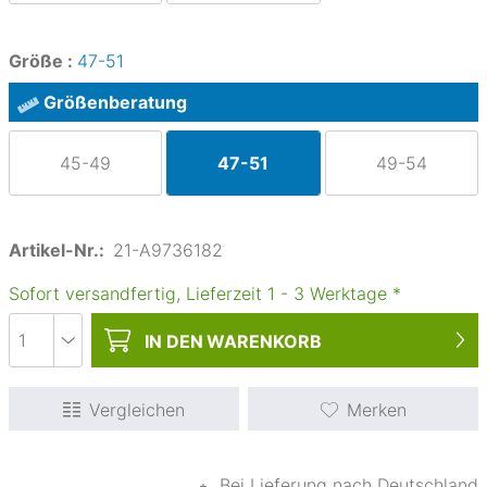
Größe :
47-51
Größenberatung
45-49
47-51
49-54
Artikel-Nr.:
21-A9736182
Sofort versandfertig, Lieferzeit
1
-
3
Werktage
*
IN DEN
WARENKORB
Vergleichen
Merken
∗
Bei Lieferung nach Deutschland