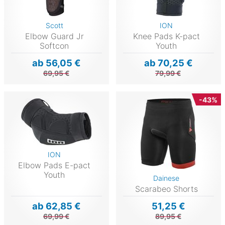
Scott
ION
Elbow Guard Jr
Knee Pads K-pact
Softcon
Youth
ab 56,05 €
ab 70,25 €
69,95 €
79,99 €
-43%
ION
Elbow Pads E-pact
Youth
Dainese
Scarabeo Shorts
ab 62,85 €
51,25 €
69,99 €
89,95 €