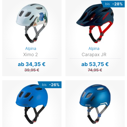
-28%
bis
Alpina
Alpina
Ximo 2
Carapax JR
ab 34,35 €
ab 53,75 €
39,95 €
74,95 €
-26%
bis