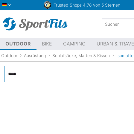
Trusted Shops
4.78 von 5 Sternen
Deutsch
OUTDOOR
BIKE
CAMPING
URBAN & TRAV
Outdoor
Ausrüstung
Schlafsäcke, Matten & Kissen
Isomatte