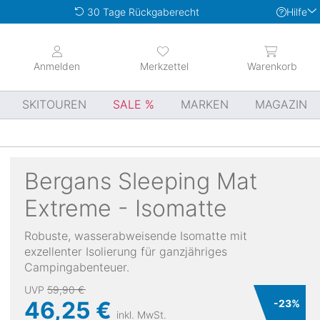
Hilfe
30 Tage Rückgaberecht
Anmelden
Merkzettel
Warenkorb
SKITOUREN
SALE
MARKEN
MAGAZIN
Bergans
Sleeping Mat
Extreme - Isomatte
Robuste, wasserabweisende Isomatte mit
exzellenter Isolierung für ganzjähriges
Campingabenteuer.
UVP
59,90 €
46,25 €
-
23
%
inkl. MwSt.