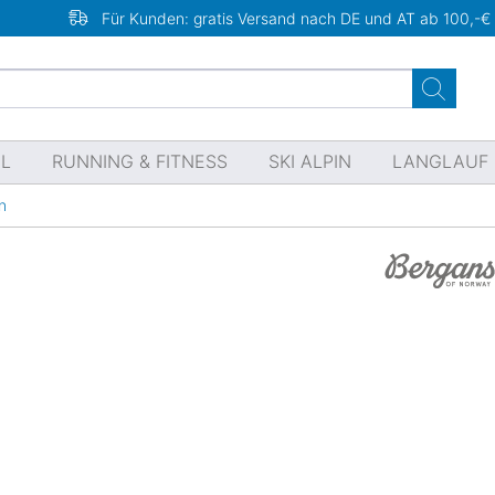
Für Kunden: gratis Versand nach DE und AT ab 100,-€
EL
RUNNING & FITNESS
SKI ALPIN
LANGLAUF
n