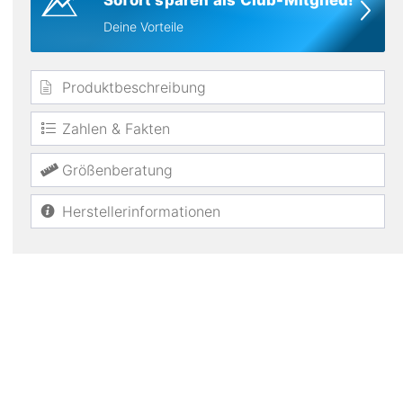
Sofort sparen als Club-Mitglied!
Deine Vorteile
Produktbeschreibung
Zahlen & Fakten
wasserabweisend
Größenberatung
Herstellerinformationen