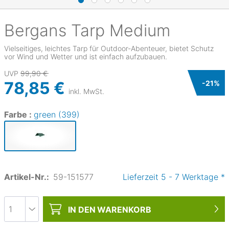
Bergans
Tarp Medium
Vielseitiges, leichtes Tarp für Outdoor-Abenteuer, bietet Schutz
vor Wind und Wetter und ist einfach aufzubauen.
UVP
99,90 €
78,85 €
-
21
%
inkl. MwSt.
Farbe :
green (399)
Artikel-Nr.:
59-151577
Lieferzeit
5
-
7
Werktage
*
IN DEN
WARENKORB