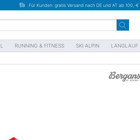
Für Kunden: gratis Versand nach DE und AT ab 100,-€
EL
RUNNING & FITNESS
SKI ALPIN
LANGLAUF