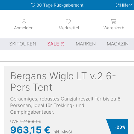
Hilfe
30 Tage Rückgaberecht
Anmelden
Merkzettel
Warenkorb
SKITOUREN
SALE
MARKEN
MAGAZIN
Bergans
Wiglo LT v.2 6-
Pers Tent
Geräumiges, robustes Ganzjahreszelt für bis zu 6
Personen, ideal für Trekking- und
Campingabenteuer.
UVP
1.249,90 €
963,15 €
-
23
%
inkl. MwSt.