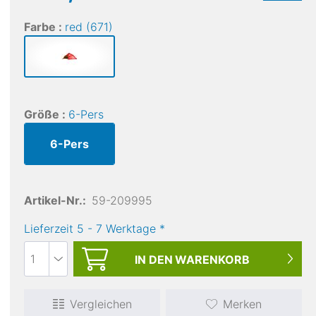
Farbe :
red (671)
Größe :
6-Pers
6-Pers
Artikel-Nr.:
59-209995
Lieferzeit
5
-
7
Werktage
*
IN DEN
WARENKORB
Vergleichen
Merken