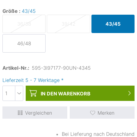
Größe :
43/45
36/38
39/42
43/45
46/48
Artikel-Nr.:
595-3I97177-90UN-4345
Lieferzeit
5
-
7
Werktage
*
IN DEN
WARENKORB
Vergleichen
Merken
∗
Bei Lieferung nach Deutschland