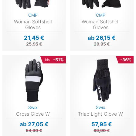
CMP
CMP
Woman Softshell
Woman Softshell
Gloves
Gloves
21,45 €
ab 26,15 €
25,95 €
29,95 €
-51%
-36%
bis
Swix
Swix
Cross Glove W
Triac Light Glove W
ab 27,05 €
57,95 €
54,90 €
89,90 €