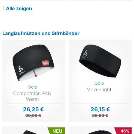
Alle zeigen
Langlaufmützen und Stirnbänder
Odlo
Odlo
Move Light
Competition FAN
Warm
26,25 €
26,15 €
29,90 €
29,90 €
NEU
-46%