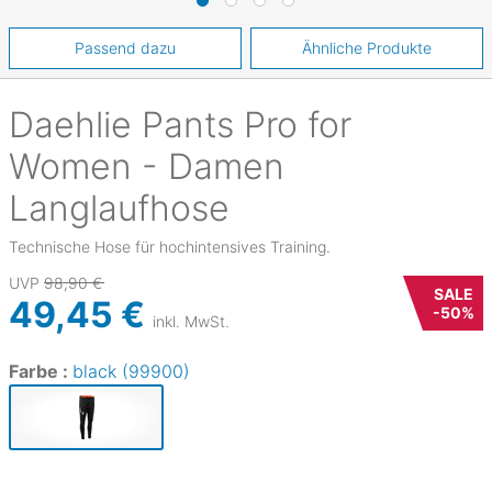
Passend dazu
Ähnliche Produkte
Daehlie
Pants Pro for
Women - Damen
Langlaufhose
Technische Hose für hochintensives Training.
UVP
98,90 €
SALE
49,45 €
-
50
%
inkl. MwSt.
Farbe :
black (99900)