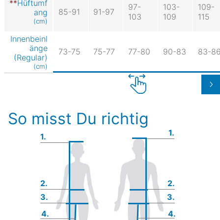
Hüftumf
97-
103-
109-
85-91
91-97
ang
103
109
115
(cm)
Innenbeinl
änge
73-75
75-77
77-80
90-83
83-8
(Regular)
(cm)
So misst Du richtig
1.
1.
2.
2.
3.
3.
4.
4.