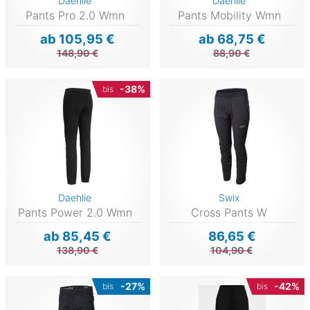
Daehlie
Daehlie
Pants Pro 2.0 Wmn
Pants Mobility Wmn
ab 105,95 €
ab 68,75 €
148,90 €
88,90 €
-38%
bis
Daehlie
Swix
Pants Power 2.0 Wmn
Cross Pants W
ab 85,45 €
86,65 €
138,90 €
104,90 €
-27%
-42%
bis
bis