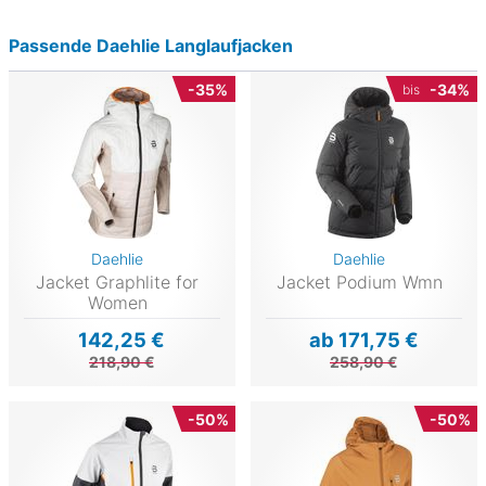
Passende Daehlie Langlaufjacken
-35%
-34%
bis
Daehlie
Daehlie
Jacket Graphlite for
Jacket Podium Wmn
Women
142,25 €
ab 171,75 €
218,90 €
258,90 €
-50%
-50%