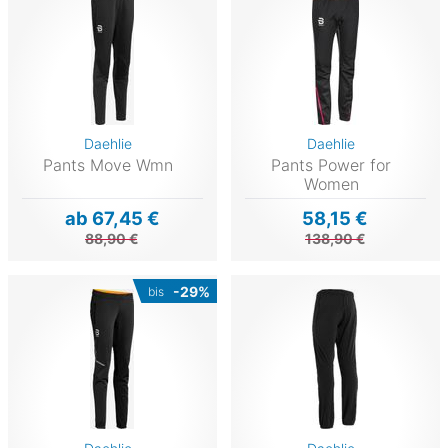
Daehlie
Daehlie
Pants Move Wmn
Pants Power for
Women
ab 67,45 €
58,15 €
88,90 €
138,90 €
-29%
bis