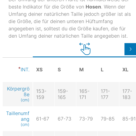
beste Indikator für die Größe von
Hosen
. Wenn der
Umfang deiner natürlichen Taille jedoch größer ist als
die Größe, die für deinen unteren Hüftumfang
angegeben ist, solltest du die Größe kaufen, die für
den Umfang deiner natürlichen Taille angegeben ist.
XS
S
M
L
XL
INT.
Körpergrö
153-
159-
165-
171-
177-
ße
159
165
171
177
183
(cm)
Taillenumf
61-67
67-73
73-79
79-85
85-91
ang
(cm)