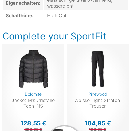
elastisch, gefüttert/wärmend,
Eigenschaften:
wasserdicht
Schafthöhe:
High Cut
Complete your SportFit
Dolomite
Pinewood
Jacket M's Cristallo
Abisko Light Stretch
Tech INS
Trouser
128,55 €
104,95 €
329,95 €
129,95 €