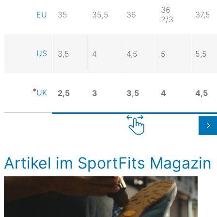
36
35
35,5
36
37,5
EU
2/3
US
3,5
4
4,5
5
5,5
UK
2,5
3
3,5
4
4,5
Artikel im SportFits Magazin