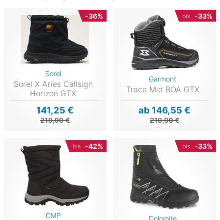
-36%
-33%
bis
Sorel
Garmont
Sorel X Aries Callsign
Trace Mid BOA GTX
Horizon GTX
141,25 €
ab 146,55 €
219,90 €
219,90 €
-42%
-33%
bis
bis
CMP
Dolomite