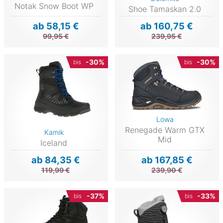
Notak Snow Boot WP
Shoe Tamaskan 2.0
ab 58,15 €
ab 160,75 €
99,95 €
239,95 €
-30%
-30%
bis
bis
Lowa
Renegade Warm GTX
Kamik
Mid
Iceland
ab 84,35 €
ab 167,85 €
119,99 €
239,90 €
-37%
-33%
bis
bis