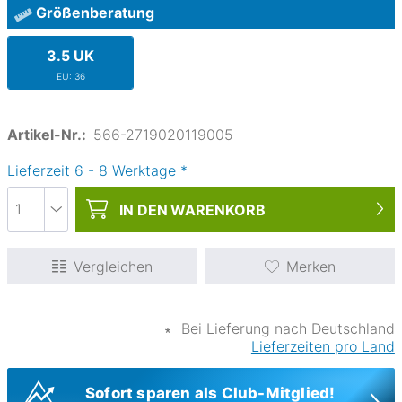
Größenberatung
3.5 UK
EU: 36
Artikel-Nr.:
566-2719020119005
Lieferzeit
6
-
8
Werktage
*
IN DEN
WARENKORB
Vergleichen
Merken
∗
Bei Lieferung nach Deutschland
Lieferzeiten pro Land
Sofort sparen als Club-Mitglied!