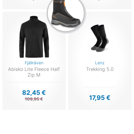
Fjällräven
Lenz
Abisko Lite Fleece Half
Trekking 5.0
Zip M
82,45 €
17,95 €
109,95 €