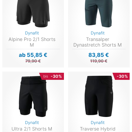
Dynafit
Dynafit
Alpine Pro 2/1 Shorts
Transalper
M
Dynastretch Shorts M
ab 55,85 €
83,85 €
79,90 €
119,90 €
-30%
-30%
bis
Dynafit
Dynafit
Ultra 2/1 Shorts M
Traverse Hybrid