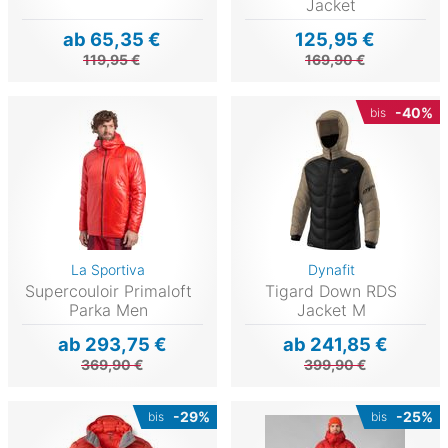
Jacket
ab 65,35 €
125,95 €
119,95 €
169,90 €
-40%
bis
La Sportiva
Dynafit
Supercouloir Primaloft
Tigard Down RDS
Parka Men
Jacket M
ab 293,75 €
ab 241,85 €
369,90 €
399,90 €
-29%
-25%
bis
bis