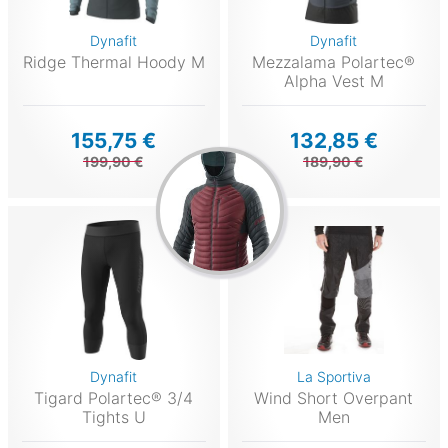
Dynafit
Dynafit
Ridge Thermal Hoody M
Mezzalama Polartec®
Alpha Vest M
155,75 €
132,85 €
199,90 €
189,90 €
Dynafit
La Sportiva
Tigard Polartec® 3/4
Wind Short Overpant
Tights U
Men