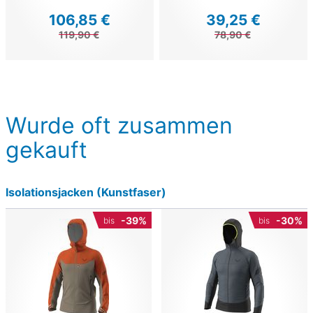
106,85 €
39,25 €
119,90 €
78,90 €
Wurde oft zusammen
gekauft
Isolationsjacken (Kunstfaser)
-39%
-30%
bis
bis