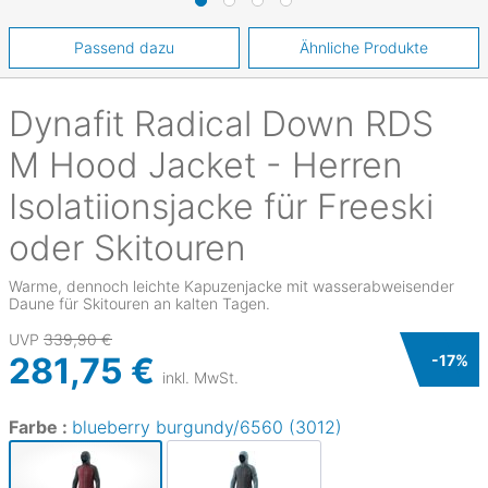
Passend dazu
Ähnliche Produkte
Dynafit
Radical Down RDS
M Hood Jacket - Herren
Isolatiionsjacke für Freeski
oder Skitouren
Warme, dennoch leichte Kapuzenjacke mit wasserabweisender
Daune für Skitouren an kalten Tagen.
UVP
339,90 €
281,75 €
-
17
%
inkl. MwSt.
Farbe :
blueberry burgundy/6560 (3012)