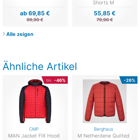
Shorts M
ab 69,85 €
55,85 €
99,90 €
79,90 €
Alle zeigen
Ähnliche Artikel
-46%
-26%
bis
CMP
Berghaus
MAN Jacket FIX Hood
M Netherdene Quilted