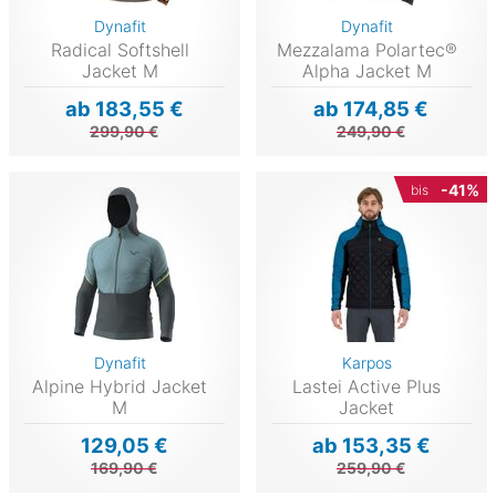
Dynafit
Dynafit
Radical Softshell
Mezzalama Polartec®
Jacket M
Alpha Jacket M
ab 183,55 €
ab 174,85 €
299,90 €
249,90 €
-41%
bis
Dynafit
Karpos
Alpine Hybrid Jacket
Lastei Active Plus
M
Jacket
129,05 €
ab 153,35 €
169,90 €
259,90 €