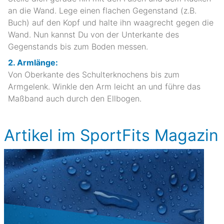
an die Wand. Lege einen flachen Gegenstand (z.B.
Buch) auf den Kopf und halte ihn waagrecht gegen die
Wand. Nun kannst Du von der Unterkante des
Gegenstands bis zum Boden messen.
2. Armlänge:
Von Oberkante des Schulterknochens bis zum
Armgelenk. Winkle den Arm leicht an und führe das
Maßband auch durch den Ellbogen.
Artikel im SportFits Magazin