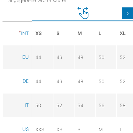
angegebene Größe kaufen.
XS
S
M
L
XL
INT
EU
44
46
48
50
52
DE
44
46
48
50
52
IT
50
52
54
56
58
US
XXS
XS
S
M
L