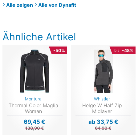
Alle zeigen
Alle von Dynafit
Ähnliche Artikel
-50%
-48%
bis
Montura
Whistler
Thermal Color Maglia
Helge W Half Zip
Woman
Midlayer
69,45 €
ab 33,75 €
138,90 €
64,90 €