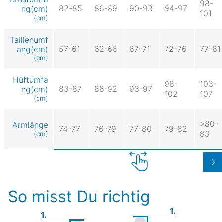
98-
82-85
86-89
90-93
94-97
ng(cm)
101
(cm)
Taillenumf
57-61
62-66
67-71
72-76
77-81
ang(cm)
(cm)
Hüftumfa
98-
103-
83-87
88-92
93-97
ng(cm)
102
107
(cm)
>80-
Armlänge
74-77
76-79
77-80
79-82
83
(cm)
So misst Du richtig
1.
1.