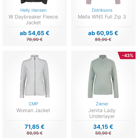
Helly Hansen
Didriksons
W Daybreaker Fleece
Mella WNS Full Zip 3
Jacket
ab 54,65 €
ab 60,95 €
79,90 €
89,90 €
-43%
CMP
Ziener
Woman Jacket
Jenita Lady
Underlayer
71,85 €
34,15 €
89,95 €
59,99 €