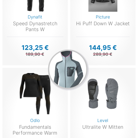
Dynafit
Picture
Speed Dynastretch
Hi Puff Down W Jacket
Pants W
123,25 €
144,95 €
189,90 €
289,90 €
Odlo
Level
Fundamentals
Ultralite W Mitten
Performance Warm