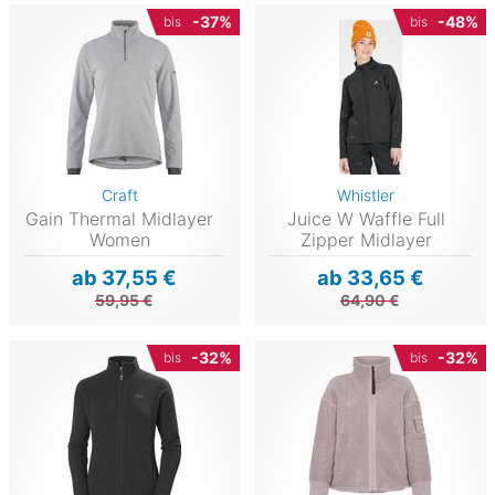
-37%
-48%
bis
bis
Craft
Whistler
Gain Thermal Midlayer
Juice W Waffle Full
Women
Zipper Midlayer
ab 37,55 €
ab 33,65 €
59,95 €
64,90 €
-32%
-32%
bis
bis