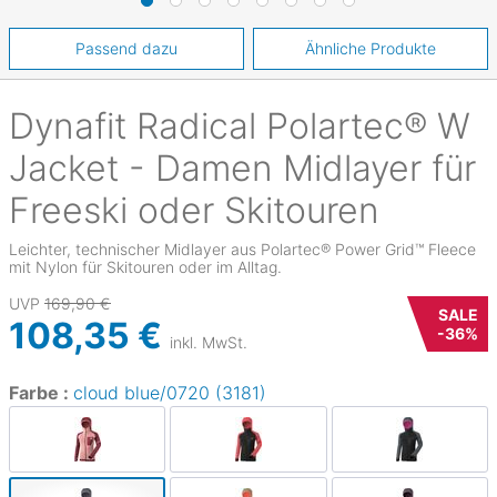
Passend dazu
Ähnliche Produkte
Dynafit
Radical Polartec® W
Jacket - Damen Midlayer für
Freeski oder Skitouren
Leichter, technischer Midlayer aus Polartec® Power Grid™ Fleece
mit Nylon für Skitouren oder im Alltag.
UVP
169,90 €
SALE
108,35 €
-
36
%
inkl. MwSt.
Farbe :
cloud blue/0720 (3181)