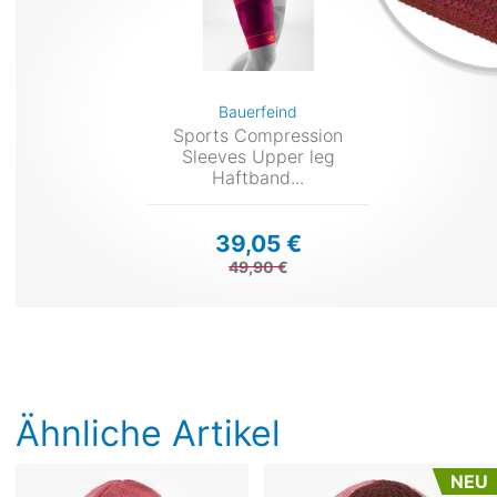
Bauerfeind
Sports Compression
Sleeves Upper leg
Haftband...
39,05 €
49,90 €
Ähnliche Artikel
NEU