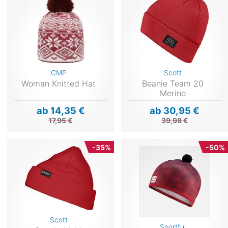
CMP
Scott
Woman Knitted Hat
Beanie Team 20
Merino
ab 14,35 €
ab 30,95 €
17,95 €
39,98 €
-35%
-50%
Scott
Sportful