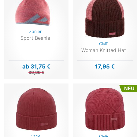
Zanier
Sport Beanie
CMP
Woman Knitted Hat
ab 31,75 €
17,95 €
39,99 €
NEU
CMP
CMP