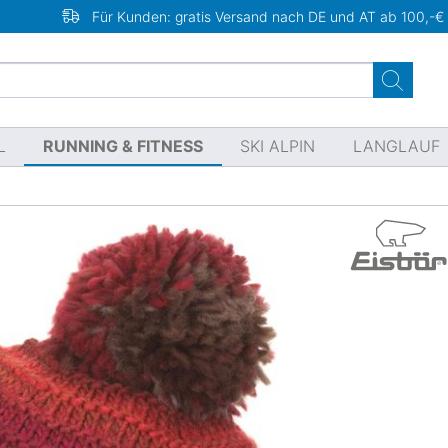
Für Kunden: gratis Versand nach DE und AT ab 100,-€
L
RUNNING & FITNESS
SKI ALPIN
LANGLAUF