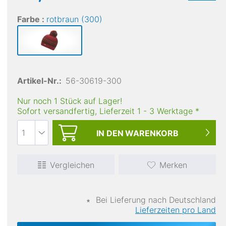
Farbe :
rotbraun (300)
Artikel-Nr.:
56-30619-300
Nur noch 1 Stück auf Lager!
LEKI
D
Sofort versandfertig, Lieferzeit
1
-
3
Werktage
*
Ultra Trail Storm Shark
Ar
49,75 €
IN DEN
WARENKORB
Vergleichen
Merken
∗
Bei Lieferung nach Deutschland
Lieferzeiten pro Land