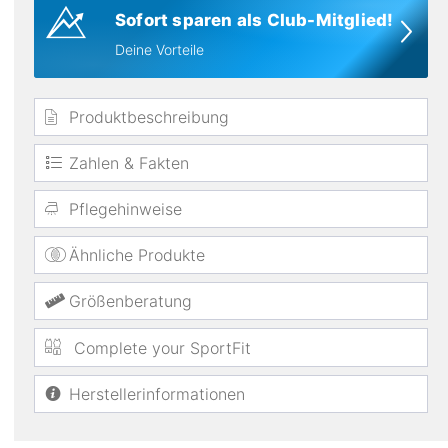
Sofort sparen als Club-Mitglied!
Deine Vorteile
Bauerfeind
Sports Compression Sleeves Upper leg Haftband...
Sp
39,05 €
Produktbeschreibung
Zahlen & Fakten
winddicht
Pflegehinweise
Ähnliche Produkte
Größenberatung
Complete your SportFit
Herstellerinformationen