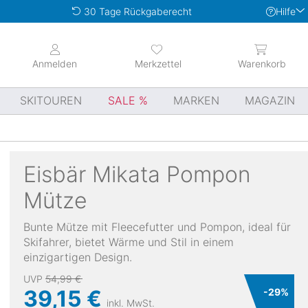
Hilfe
30 Tage Rückgaberecht
Anmelden
Merkzettel
Warenkorb
SKITOUREN
SALE
MARKEN
MAGAZIN
Eisbär
Mikata Pompon
Mütze
Bunte Mütze mit Fleecefutter und Pompon, ideal für
Skifahrer, bietet Wärme und Stil in einem
einzigartigen Design.
UVP
54,99 €
39,15 €
-
29
%
inkl. MwSt.