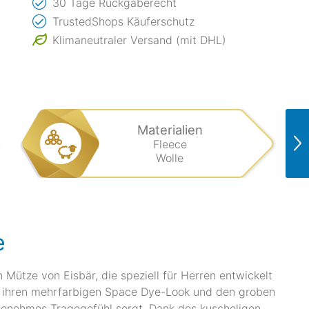
30 Tage Rückgaberecht
TrustedShops Käuferschutz
Klimaneutraler Versand (mit DHL)
Materialien
Fleece
Wolle
e
 Mütze von Eisbär, die speziell für Herren entwickelt
h ihren mehrfarbigen Space Dye-Look und den groben
angenehmes Tragegefühl sorgt. Dank des kuscheligen,