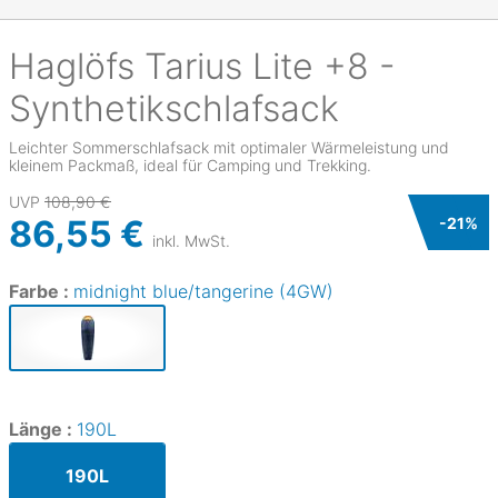
Haglöfs
Tarius Lite +8 -
Synthetikschlafsack
Leichter Sommerschlafsack mit optimaler Wärmeleistung und
kleinem Packmaß, ideal für Camping und Trekking.
UVP
108,90 €
86,55 €
-
21
%
inkl. MwSt.
Farbe :
midnight blue/tangerine (4GW)
Länge :
190L
190L