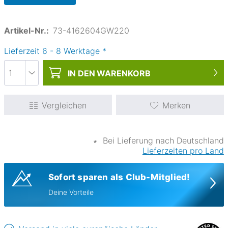
Artikel-Nr.:
73-4162604GW220
Lieferzeit
6
-
8
Werktage
*
IN DEN
WARENKORB
Vergleichen
Merken
∗
Bei Lieferung nach Deutschland
Lieferzeiten pro Land
Sofort sparen als Club-Mitglied!
Deine Vorteile