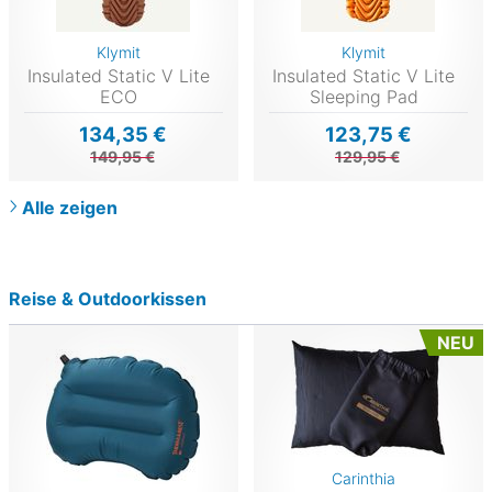
Klymit
Klymit
Insulated Static V Lite
Insulated Static V Lite
ECO
Sleeping Pad
134,35 €
123,75 €
149,95 €
129,95 €
Alle zeigen
Reise & Outdoorkissen
NEU
Carinthia