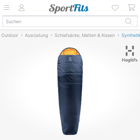
Outdoor
Ausrüstung
Schlafsäcke, Matten & Kissen
Syntheti