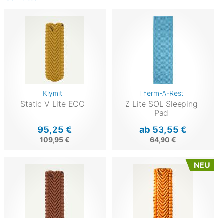
Klymit
Therm-A-Rest
Static V Lite ECO
Z Lite SOL Sleeping
Pad
95,25 €
ab 53,55 €
109,95 €
64,90 €
NEU