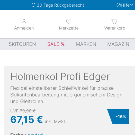
Hilfe
30 Tage Rückgaberecht
Anmelden
Merkzettel
Warenkorb
SKITOUREN
SALE
MARKEN
MAGAZIN
Holmenkol
Profi Edger
Flexibel einstellbarer Schleifwinkel für präzise
Skikantenbearbeitung mit ergonomischem Design
und Gleitrollen.
UVP
79,90 €
67,15 €
-
16
%
inkl. MwSt.