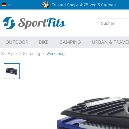
Trusted Shops
4.78 von 5 Sternen
Deutsch
OUTDOOR
BIKE
CAMPING
URBAN & TRAVE
Ski Alpin
Skituning
Werkzeug