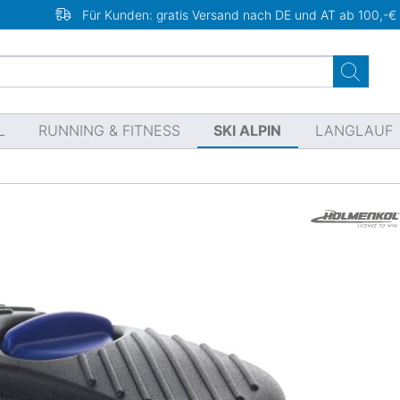
Für Kunden: gratis Versand nach DE und AT ab 100,-€
L
RUNNING & FITNESS
SKI ALPIN
LANGLAUF