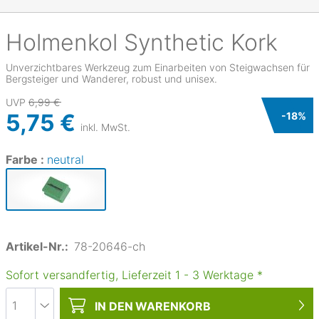
Holmenkol
Synthetic Kork
Unverzichtbares Werkzeug zum Einarbeiten von Steigwachsen für
Bergsteiger und Wanderer, robust und unisex.
UVP
6,99 €
5,75 €
-
18
%
inkl. MwSt.
Farbe :
neutral
Artikel-Nr.:
78-20646-ch
Sofort versandfertig, Lieferzeit
1
-
3
Werktage
*
IN DEN
WARENKORB