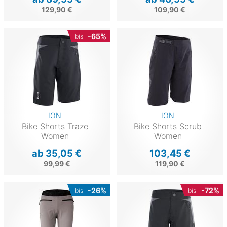
129,90 €
109,90 €
-65%
bis
ION
ION
Bike Shorts Traze
Bike Shorts Scrub
Women
Women
ab 35,05 €
103,45 €
99,99 €
119,90 €
-26%
-72%
bis
bis