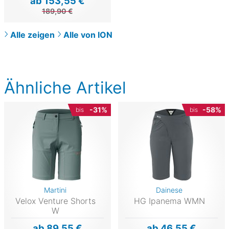
ab 153,55 €
189,90 €
Alle zeigen
Alle von ION
Ähnliche Artikel
-31%
-58%
bis
bis
Martini
Dainese
Velox Venture Shorts
HG Ipanema WMN
W
ab 89,55 €
ab 46,55 €