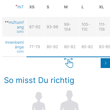
XS
S
M
L
XL
INT
Hüftumf
99-
105-
111-
87-92
93-98
ang
104
110
116
(cm)
Innenbeinl
77-79
80-82
80-82
80-82
83-8
änge
(cm)
So misst Du richtig