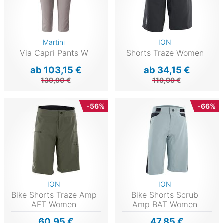
Martini
ION
Via Capri Pants W
Shorts Traze Women
ab 103,15 €
ab 34,15 €
139,90 €
119,99 €
-56%
-66%
ION
ION
Bike Shorts Traze Amp
Bike Shorts Scrub
AFT Women
Amp BAT Women
60,95 €
47,85 €