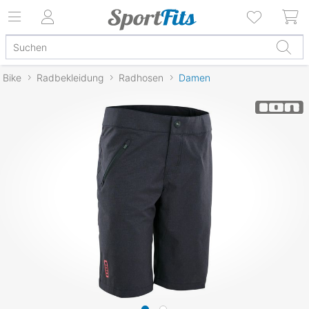
Bike
Radbekleidung
Radhosen
Damen