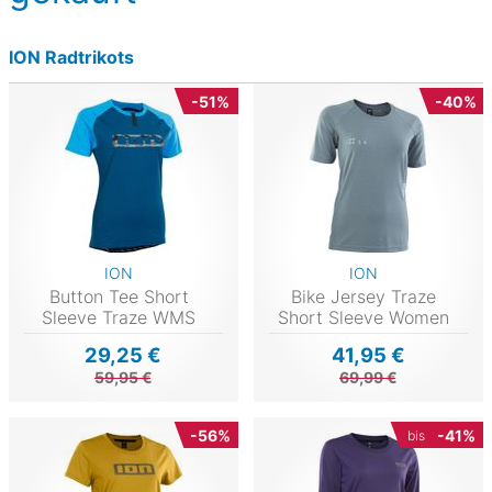
ION Radtrikots
-51%
-40%
ION
ION
Button Tee Short
Bike Jersey Traze
Sleeve Traze WMS
Short Sleeve Women
29,25 €
41,95 €
59,95 €
69,99 €
-56%
-41%
bis