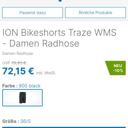
Passend dazu
Ähnliche Produkte
ION
Bikeshorts Traze WMS
- Damen Radhose
Damen Radhose
UVP
79,95 €
NEU
72,15 €
-
10
%
inkl. MwSt.
Farbe :
900 black
Größe :
36/S