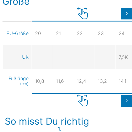
Größe
20
21
22
23
24
EU-Größe
UK
7,5K
Fußlänge
10,8
11,6
12,4
13,2
14,1
(cm)
So misst Du richtig
1.