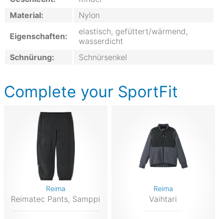
Material:
Nylon
elastisch, gefüttert/wärmend,
Eigenschaften:
wasserdicht
Schnürung:
Schnürsenkel
Complete your SportFit
Reima
Reima
Reimatec Pants, Samppi
Vaihtari