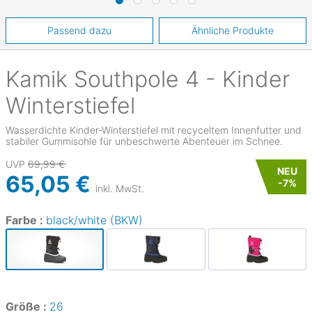
Passend dazu
Ähnliche Produkte
Kamik
Southpole 4 - Kinder
Winterstiefel
Wasserdichte Kinder-Winterstiefel mit recyceltem Innenfutter und
stabiler Gummisohle für unbeschwerte Abenteuer im Schnee.
UVP
69,99 €
NEU
65,05 €
-
7
%
inkl. MwSt.
Farbe :
black/white (BKW)
Größe :
26