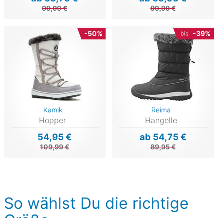
99,99 €
99,99 €
-50%
-39%
bis
Kamik
Reima
Hopper
Hangelle
54,95 €
ab 54,75 €
109,99 €
89,95 €
So wählst Du die richtige