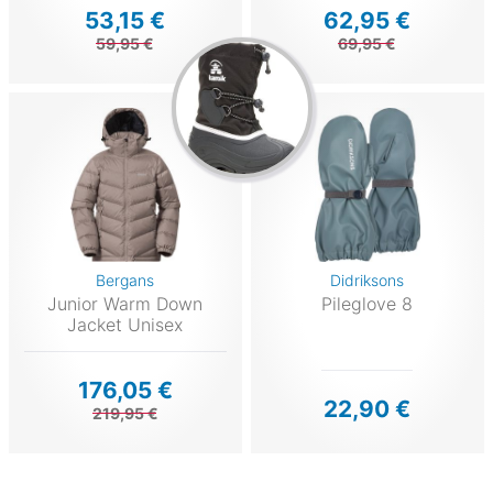
53,15 €
62,95 €
59,95 €
69,95 €
Bergans
Didriksons
Junior Warm Down
Pileglove 8
Jacket Unisex
176,05 €
22,90 €
219,95 €