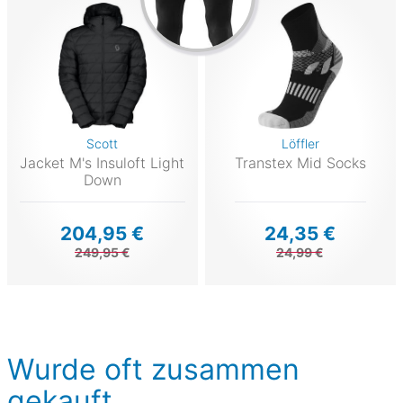
Scott
Löffler
Jacket M's Insuloft Light
Transtex Mid Socks
Down
204,95 €
24,35 €
249,95 €
24,99 €
Wurde oft zusammen
gekauft