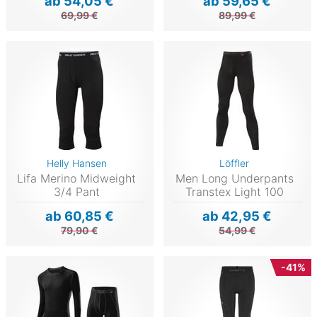
ab 54,05 €
ab 59,65 €
69,99 €
89,99 €
Helly Hansen
Löffler
Lifa Merino Midweight
Men Long Underpants
3/4 Pant
Transtex Light 100
ab 60,85 €
ab 42,95 €
79,90 €
54,99 €
-41%