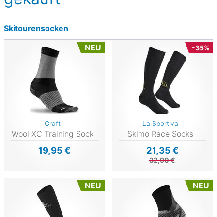
Skitourensocken
NEU
-35%
Craft
La Sportiva
Wool XC Training Sock
Skimo Race Socks
19,95 €
21,35 €
32,90 €
NEU
NEU