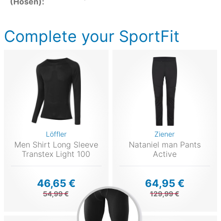
(Hosen):
Complete your SportFit
Löffler
Ziener
Men Shirt Long Sleeve
Nataniel man Pants
Transtex Light 100
Active
46,65 €
64,95 €
54,99 €
129,99 €