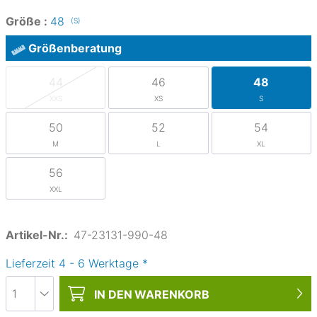
Größe :
48
(S)
Größenberatung
44
46
48
XXS
XS
S
50
52
54
M
L
XL
56
XXL
Artikel-Nr.:
47-23131-990-48
Lieferzeit
4
-
6
Werktage
*
IN DEN
WARENKORB