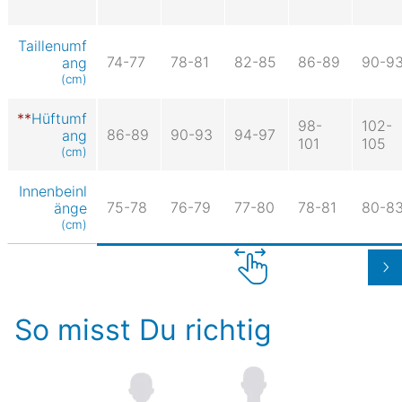
Taillenumf
74-77
78-81
82-85
86-89
90-9
ang
(cm)
Hüftumf
98-
102-
86-89
90-93
94-97
ang
101
105
(cm)
Innenbeinl
75-78
76-79
77-80
78-81
80-8
änge
(cm)
So misst Du richtig