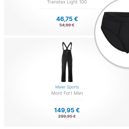
Transtex Light 100
46,75 €
54,99 €
Maier Sports
Mont Fort Men
149,95 €
299,95 €