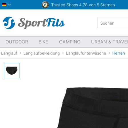
Trusted Shops
4.78 von 5 Sternen
Deutsch
OUTDOOR
BIKE
CAMPING
URBAN & TRAVE
Langlauf
Langlaufbekleidung
Langlaufunterwäsche
Herren