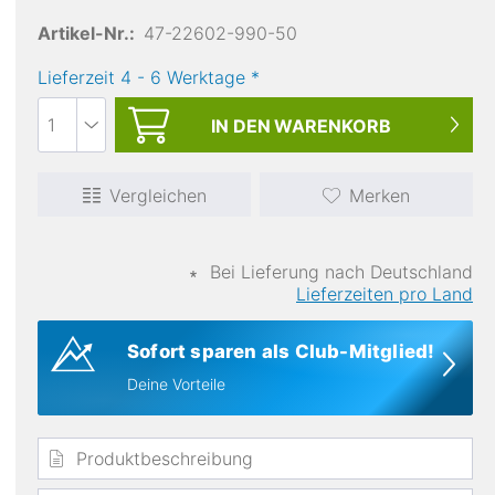
Artikel-Nr.:
47-22602-990-50
Maier Sports
Lieferzeit
4
-
6
Werktage
*
Mont Fort Men
Ai
149,95 €
IN DEN
WARENKORB
Vergleichen
Merken
elastisch
∗
Bei Lieferung nach Deutschland
Lieferzeiten pro Land
Sofort sparen als Club-Mitglied!
Deine Vorteile
Produktbeschreibung