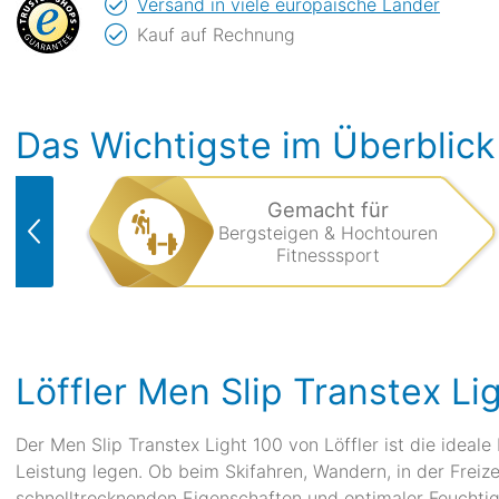
Versand in viele europäische Länder
Kauf auf Rechnung
Das Wichtigste im Überblick
Gemacht für
Bergsteigen & Hochtouren
Fitnesssport
Löffler Men Slip Transtex Li
Der Men Slip Transtex Light 100 von Löffler ist die ideal
Leistung legen. Ob beim Skifahren, Wandern, in der Freizei
schnelltrocknenden Eigenschaften und optimaler Feuchtig