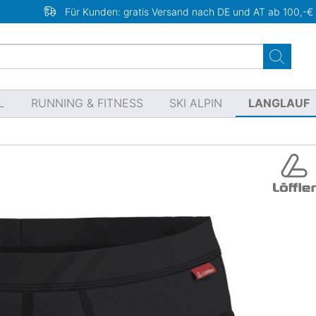
Für Kunden: gratis Versand nach DE und AT ab 100,-€
L
RUNNING & FITNESS
SKI ALPIN
LANGLAUF