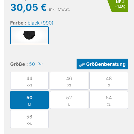
NEU
30,05 €
-
14
%
inkl. MwSt.
Farbe :
black (990)
Löffler
Größe :
50
Größenberatung
(M)
Men Shirt Long Sleeve Transtex Light 100
Me
46,75 €
44
46
48
XXS
XS
S
50
52
54
M
L
XL
56
XXL