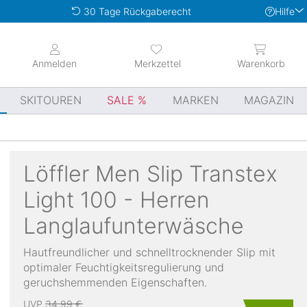
Hilfe
30 Tage Rückgaberecht
Anmelden
Merkzettel
Warenkorb
SKITOUREN
SALE
MARKEN
MAGAZIN
Löffler
Men Slip Transtex
Light 100 - Herren
Langlaufunterwäsche
Hautfreundlicher und schnelltrocknender Slip mit
optimaler Feuchtigkeitsregulierung und
geruchshemmenden Eigenschaften.
UVP
34,99 €