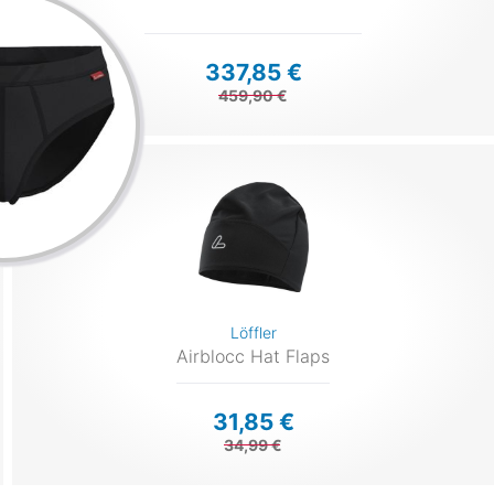
337,85 €
459,90 €
Löffler
Airblocc Hat Flaps
31,85 €
34,99 €