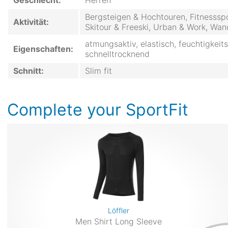
Geschlecht:
Herren
Bergsteigen & Hochtouren, Fitnessspor
Aktivität:
Skitour & Freeski, Urban & Work, Wan
atmungsaktiv, elastisch, feuchtigkeit
Eigenschaften:
schnelltrocknend
Schnitt:
Slim fit
Complete your SportFit
Löffler
Men Shirt Long Sleeve