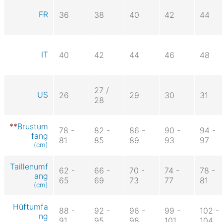
FR
36
38
40
42
44
IT
40
42
44
46
48
27 /
US
26
29
30
31
28
Brustum
78 -
82 -
86 -
90 -
94 -
fang
81
85
89
93
97
(cm)
Taillenumf
62 -
66 -
70 -
74 -
78 -
ang
65
69
73
77
81
(cm)
Hüftumfa
88 -
92 -
96 -
99 -
102 -
ng
91
95
98
101
104