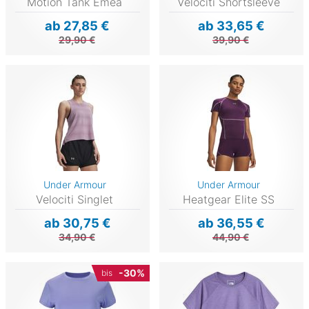
Motion Tank Emea
Velociti Shortsleeve
ab 27,85 €
ab 33,65 €
29,90 €
39,90 €
Under Armour
Under Armour
Velociti Singlet
Heatgear Elite SS
ab 30,75 €
ab 36,55 €
34,90 €
44,90 €
-30%
bis