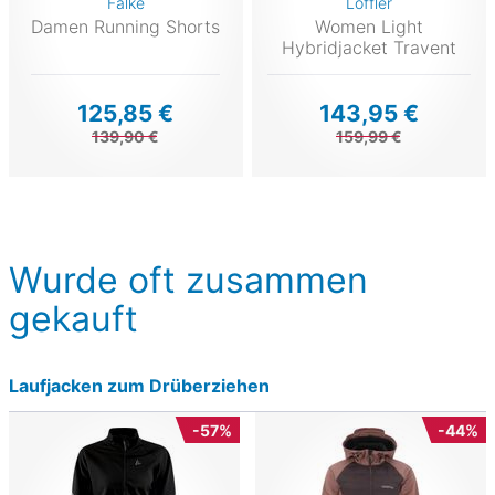
Falke
Löffler
Damen Running Shorts
Women Light
Hybridjacket Travent
125,85 €
143,95 €
139,90 €
159,99 €
Wurde oft zusammen
gekauft
Laufjacken zum Drüberziehen
-57%
-44%