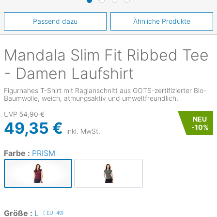
Passend dazu
Ähnliche Produkte
Mandala
Slim Fit Ribbed Tee
- Damen Laufshirt
Figurnahes T-Shirt mit Raglanschnitt aus GOTS-zertifizierter Bio-
Baumwolle, weich, atmungsaktiv und umweltfreundlich.
UVP
54,90 €
NEU
49,35 €
-
10
%
inkl. MwSt.
Farbe :
PRISM
Größe :
L
( EU: 40)