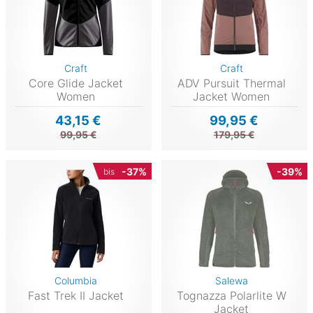
Craft
Craft
Core Glide Jacket
ADV Pursuit Thermal
Women
Jacket Women
43,15 €
99,95 €
99,95 €
179,95 €
-37%
-39%
bis
Columbia
Salewa
Fast Trek II Jacket
Tognazza Polarlite W
Jacket