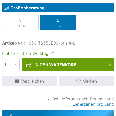
Größenberatung
S
L
EU: 36
EU: 40
Artikel-Nr.:
1950-TS55JE09-prism-L
Lieferzeit
3
-
5
Werktage
*
IN DEN
WARENKORB
Vergleichen
Merken
∗
Bei Lieferung nach Deutschland
Lieferzeiten pro Land