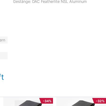
Gestänge: DAC Featherlite NSL Aluminum
ern
t
-34%
-32%