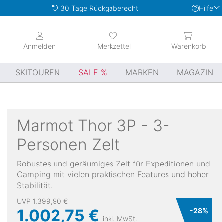
Hilfe
30 Tage Rückgaberecht
Anmelden
Merkzettel
Warenkorb
SKITOUREN
SALE
MARKEN
MAGAZIN
Marmot
Thor 3P - 3-
Personen Zelt
Robustes und geräumiges Zelt für Expeditionen und
Camping mit vielen praktischen Features und hoher
Stabilität.
UVP
1.399,90 €
1.002,75 €
-
28
%
inkl. MwSt.