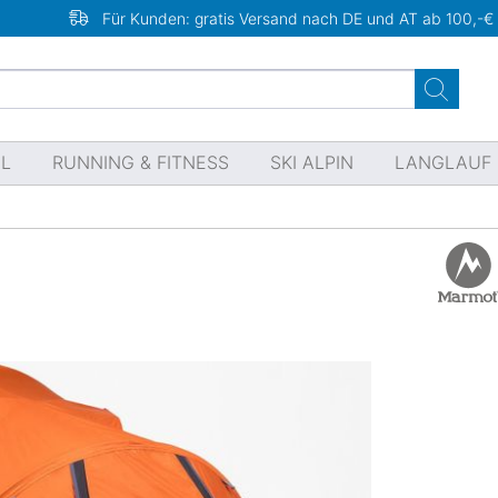
Für Kunden: gratis Versand nach DE und AT ab 100,-€
EL
RUNNING & FITNESS
SKI ALPIN
LANGLAUF