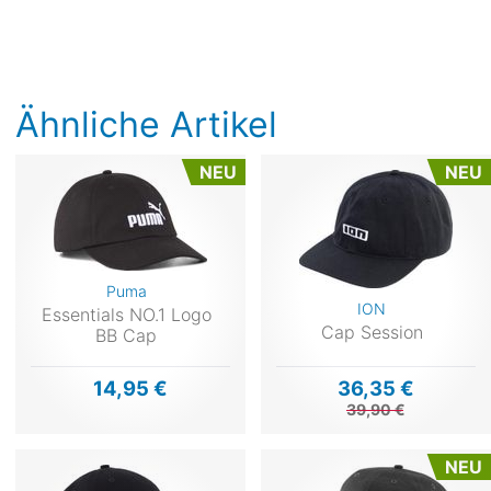
Ähnliche Artikel
NEU
NEU
Puma
ION
Essentials NO.1 Logo
Cap Session
BB Cap
14,95 €
36,35 €
39,90 €
NEU