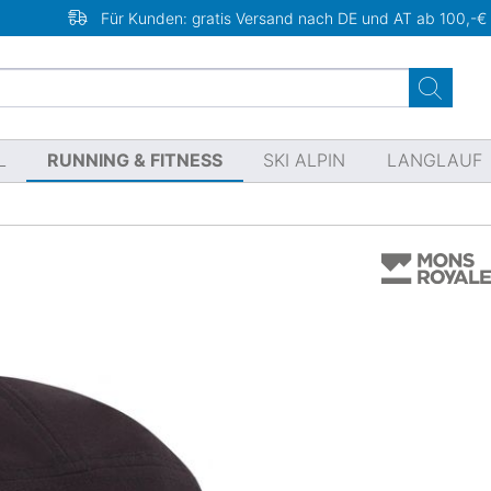
Für Kunden: gratis Versand nach DE und AT ab 100,-€
L
RUNNING & FITNESS
SKI ALPIN
LANGLAUF