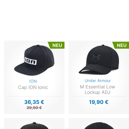
NEU
NEU
Under Armour
ION
M Essential Low
Cap ION Ionic
Lockup ADJ
36,35 €
19,90 €
39,90 €