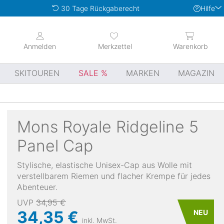
Hilfe
30 Tage Rückgaberecht
Anmelden
Merkzettel
Warenkorb
SKITOUREN
SALE
MARKEN
MAGAZIN
Mons Royale
Ridgeline 5
Panel Cap
Stylische, elastische Unisex-Cap aus Wolle mit
verstellbarem Riemen und flacher Krempe für jedes
Abenteuer.
UVP
34,95 €
34,35 €
NEU
inkl. MwSt.