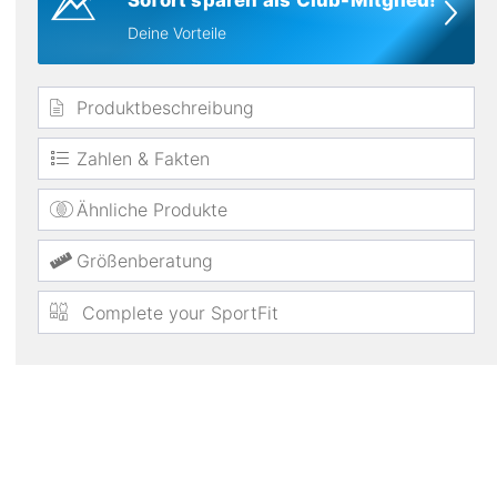
Sofort sparen als Club-Mitglied!
Deine Vorteile
Produktbeschreibung
Zahlen & Fakten
Ähnliche Produkte
elastisch
Größenberatung
Complete your SportFit