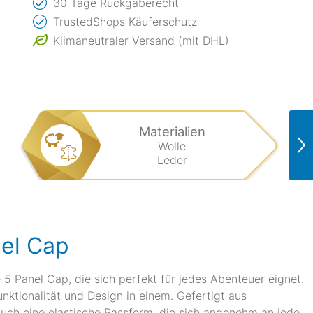
30 Tage Rückgaberecht
TrustedShops Käuferschutz
Klimaneutraler Versand (mit DHL)
Materialien
Wolle
Leder
nel Cap
e 5 Panel Cap, die sich perfekt für jedes Abenteuer eignet.
nktionalität und Design in einem. Gefertigt aus
auch eine elastische Passform, die sich angenehm an jede