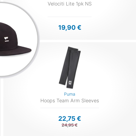
Velociti Lite 1pk NS
19,90 €
Puma
Hoops Team Arm Sleeves
22,75 €
24,95 €