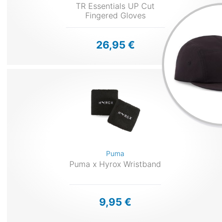
TR Essentials UP Cut
Fingered Gloves
26,95 €
Puma
Puma x Hyrox Wristband
9,95 €