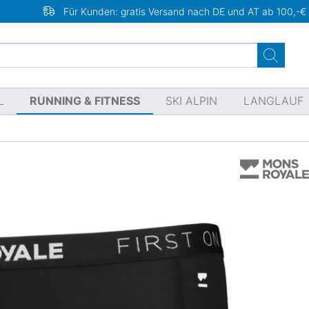
Für Kunden: gratis Versand nach DE und AT ab 100,-€
L
RUNNING & FITNESS
SKI ALPIN
LANGLAUF