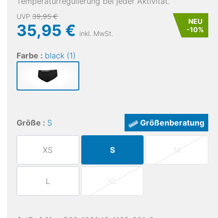
Temperaturregulierung bei jeder Aktivität.
UVP
39,95 €
NEU
35,95 €
-
10
%
inkl. MwSt.
Farbe :
black (1)
Größe :
S
Größenberatung
XS
S
M
L
XL