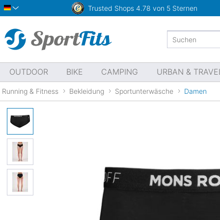
Trusted Shops
4.78 von 5 Sternen
Deutsch
OUTDOOR
BIKE
CAMPING
URBAN & TRAVE
Running & Fitness
Bekleidung
Sportunterwäsche
Damen