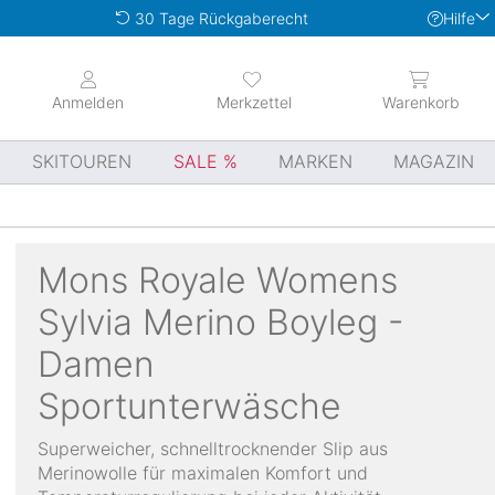
Hilfe
30 Tage Rückgaberecht
Anmelden
Merkzettel
Warenkorb
SKITOUREN
SALE
MARKEN
MAGAZIN
Mons Royale
Womens
Sylvia Merino Boyleg -
Damen
Sportunterwäsche
Superweicher, schnelltrocknender Slip aus
Merinowolle für maximalen Komfort und