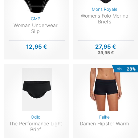
Mons Royale
Womens Folo Merino
CMP
Briefs
Woman Underwear
Slip
12,95 €
27,95 €
39,95 €
-28%
bis
Odlo
Falke
The Performance Light
Damen Hipster Warm
Brief