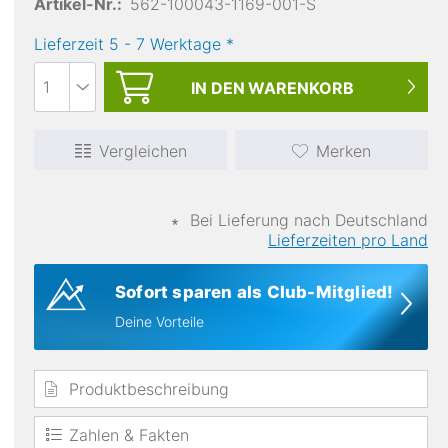
Artikel-Nr.:
562-100043-1169-001-S
Lieferzeit
5
-
7
Werktage
*
IN DEN
WARENKORB
Vergleichen
Merken
atmungsaktiv
∗
Bei Lieferung nach Deutschland
Lieferzeiten pro Land
Sofort sparen als Club-Mitglied!
Deine Vorteile
Produktbeschreibung
Zahlen & Fakten