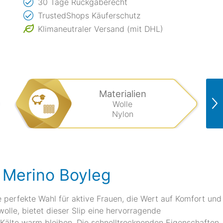
30 Tage Rückgaberecht
TrustedShops Käuferschutz
Klimaneutraler Versand (mit DHL)
Materialien
Wolle
Nylon
 Merino Boyleg
 perfekte Wahl für aktive Frauen, die Wert auf Komfort und
wolle, bietet dieser Slip eine hervorragende
 Kälte warm bleiben. Die schnelltrocknenden Eigenschaften