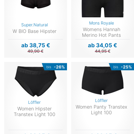
Mons Royale
Super.Natural
Womens Hannah
W BIO Base Hipster
Merino Hot Pants
ab 38,75 €
ab 34,05 €
49,90 €
44,95 €
-26%
-25%
bis
bis
Löffler
Löffler
Women Panty Transtex
Women Hipster
Light 100
Transtex Light 100