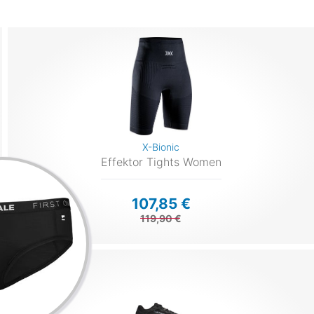
X-Bionic
Effektor Tights Women
107,85 €
119,90 €