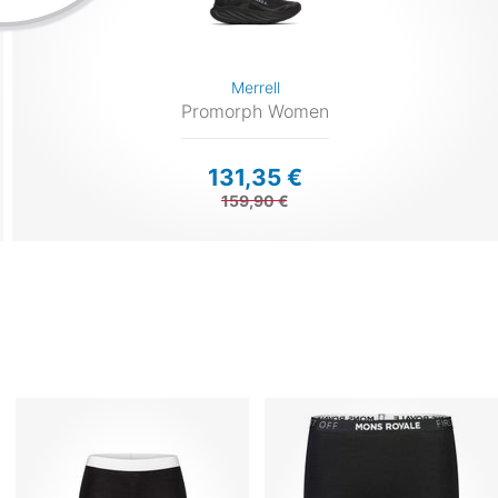
Merrell
Promorph Women
131,35 €
159,90 €