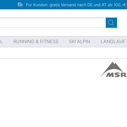
Für Kunden: gratis Versand nach DE und AT ab 100,-€
EL
RUNNING & FITNESS
SKI ALPIN
LANGLAUF