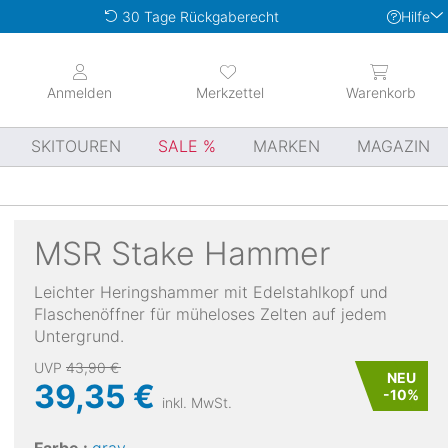
Hilfe
30 Tage Rückgaberecht
Anmelden
Merkzettel
Warenkorb
SKITOUREN
SALE
MARKEN
MAGAZIN
MSR
Stake Hammer
Leichter Heringshammer mit Edelstahlkopf und
Flaschenöffner für müheloses Zelten auf jedem
Untergrund.
UVP
43,90 €
NEU
39,35 €
-
10
%
inkl. MwSt.