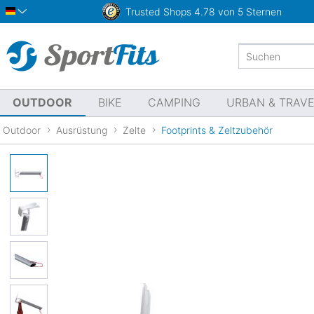
Trusted Shops
4.78 von 5 Sternen
Deutsch
OUTDOOR
BIKE
CAMPING
URBAN & TRAV
Outdoor
Ausrüstung
Zelte
Footprints & Zeltzubehör