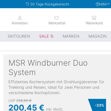
Hilfe
30 Tage Rückgaberecht
Anmelden
Merkzettel
Warenkorb
SKITOUREN
SALE
MARKEN
MAGAZIN
MSR
Windburner Duo
System
Effizientes Kochersystem mit Strahlungsbrenner für
Trekking und Reisen, ideal für zwei Personen und
verschiedene Kochoptionen.
UVP
259,90 €
200,45 €
-
23
%
inkl. MwSt.