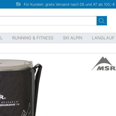
Für Kunden: gratis Versand nach DE und AT ab 100,-€
EL
RUNNING & FITNESS
SKI ALPIN
LANGLAUF