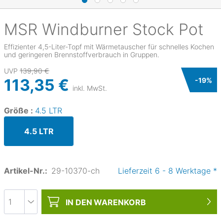
MSR
Windburner Stock Pot
Effizienter 4,5-Liter-Topf mit Wärmetauscher für schnelles Kochen
und geringeren Brennstoffverbrauch in Gruppen.
UVP
139,90 €
113,35 €
-
19
%
inkl. MwSt.
Größe :
4.5 LTR
4.5 LTR
Artikel-Nr.:
29-10370-ch
Lieferzeit
6
-
8
Werktage
*
IN DEN
WARENKORB