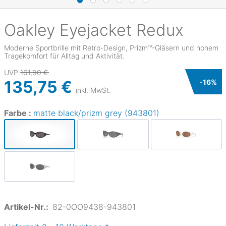
Oakley
Eyejacket Redux
Moderne Sportbrille mit Retro-Design, Prizm™-Gläsern und hohem
Tragekomfort für Alltag und Aktivität.
UVP
161,90 €
135,75 €
-
16
%
inkl. MwSt.
Farbe :
matte black/prizm grey (943801)
Artikel-Nr.:
82-0OO9438-943801