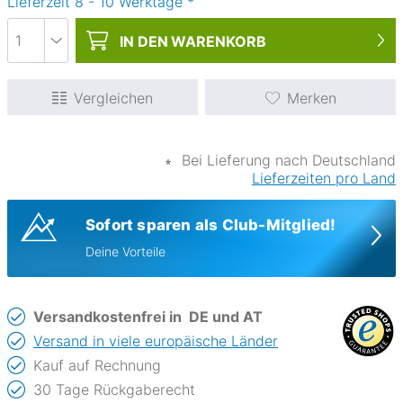
Lieferzeit
8
-
10
Werktage
*
IN DEN
WARENKORB
Vergleichen
Merken
∗
Bei Lieferung nach Deutschland
Lieferzeiten pro Land
Sofort sparen als Club-Mitglied!
Deine Vorteile
Versandkostenfrei in
DE und AT
Versand in viele europäische Länder
Kauf auf Rechnung
30 Tage Rückgaberecht