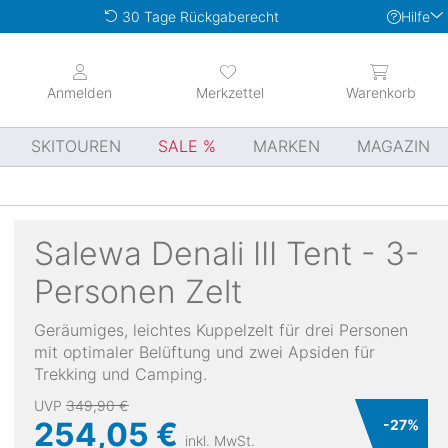
Hilfe
30 Tage Rückgaberecht
Anmelden
Merkzettel
Warenkorb
SKITOUREN
SALE
MARKEN
MAGAZIN
Salewa
Denali III Tent - 3-
Personen Zelt
Geräumiges, leichtes Kuppelzelt für drei Personen
mit optimaler Belüftung und zwei Apsiden für
Trekking und Camping.
UVP
349,90 €
254,05 €
-
27
%
inkl. MwSt.