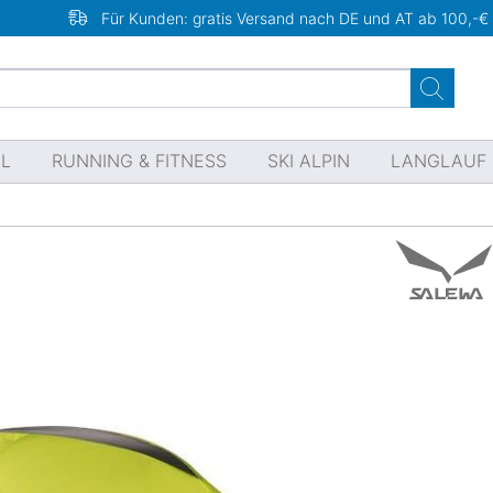
Für Kunden: gratis Versand nach DE und AT ab 100,-€
EL
RUNNING & FITNESS
SKI ALPIN
LANGLAUF