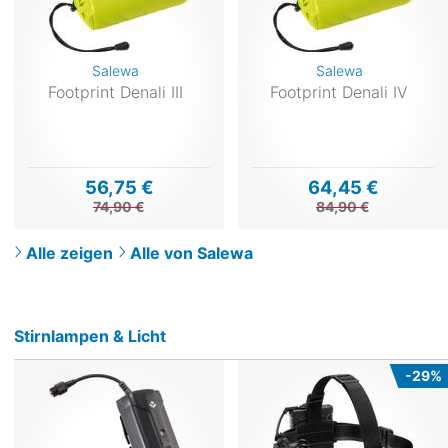
Salewa
Salewa
Footprint Denali III
Footprint Denali IV
56,75 €
64,45 €
74,90 €
84,90 €
Alle zeigen
Alle von Salewa
Stirnlampen & Licht
-29%