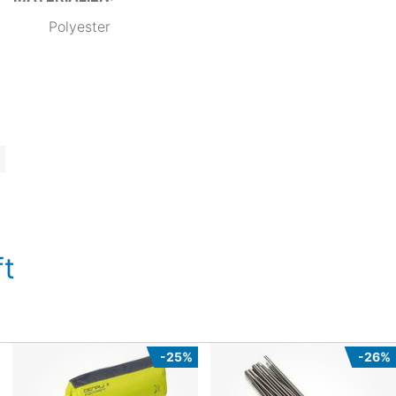
Polyester
t
-25%
-26%