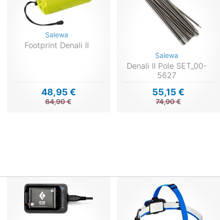
Salewa
Footprint Denali II
Salewa
Denali II Pole SET_00-
5627
48,95 €
55,15 €
64,90 €
74,90 €