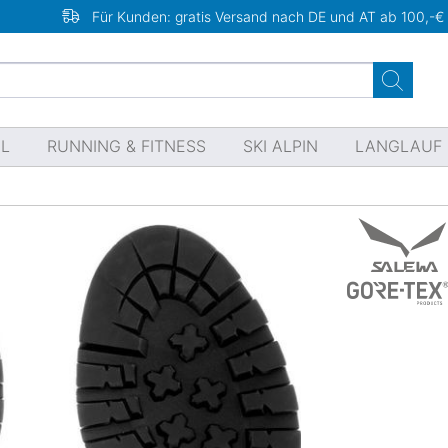
Für Kunden: gratis Versand nach DE und AT ab 100,-€
EL
RUNNING & FITNESS
SKI ALPIN
LANGLAUF