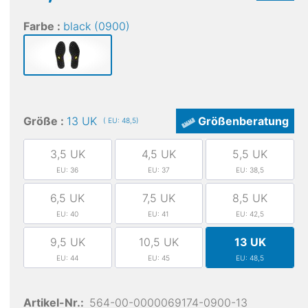
Farbe :
black (0900)
Größe :
13 UK
Größenberatung
( EU: 48,5)
3,5 UK
4,5 UK
5,5 UK
EU: 36
EU: 37
EU: 38,5
6,5 UK
7,5 UK
8,5 UK
EU: 40
EU: 41
EU: 42,5
9,5 UK
10,5 UK
13 UK
EU: 44
EU: 45
EU: 48,5
Artikel-Nr.:
564-00-0000069174-0900-13