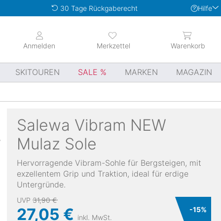
Hilfe
30 Tage Rückgaberecht
Anmelden
Merkzettel
Warenkorb
SKITOUREN
SALE
MARKEN
MAGAZIN
Salewa
Vibram NEW
Mulaz Sole
Hervorragende Vibram-Sohle für Bergsteigen, mit
exzellentem Grip und Traktion, ideal für erdige
Untergründe.
UVP
31,90 €
27,05 €
-
15
%
inkl. MwSt.