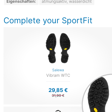
Eigenschaften:
atmungsaktiv, wasserdicht
Complete your SportFit
Salewa
Vibram WTC
29,85 €
31,90 €