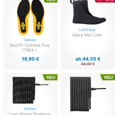
Lundhags
Skare Mid Liner
Salewa
Multifit Footbed Plus
(TREK.)
19,90 €
ab 44,55 €
64,90 €
NEU
NEU
Salewa
Long Round Shoelace