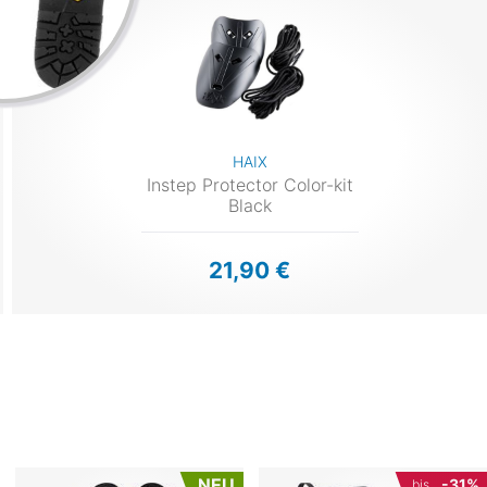
HAIX
Instep Protector Color-kit
Black
21,90 €
NEU
-31%
bis