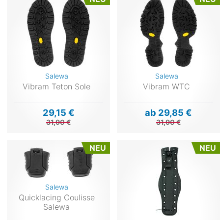
Salewa
Salewa
Vibram Teton Sole
Vibram WTC
29,15 €
ab 29,85 €
31,90 €
31,90 €
NEU
NEU
Salewa
Quicklacing Coulisse
Salewa