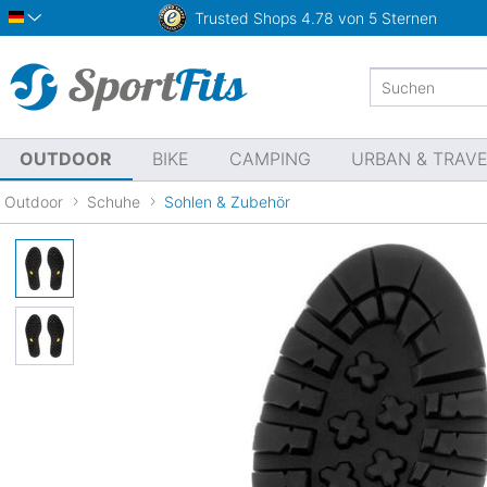
Trusted Shops
4.78 von 5 Sternen
Deutsch
OUTDOOR
BIKE
CAMPING
URBAN & TRAV
Outdoor
Schuhe
Sohlen & Zubehör