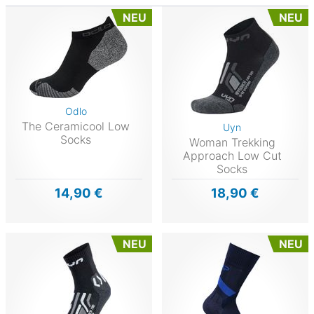
NEU
NEU
Odlo
The Ceramicool Low
Uyn
Socks
Woman Trekking
Approach Low Cut
Socks
14,90 €
18,90 €
NEU
NEU