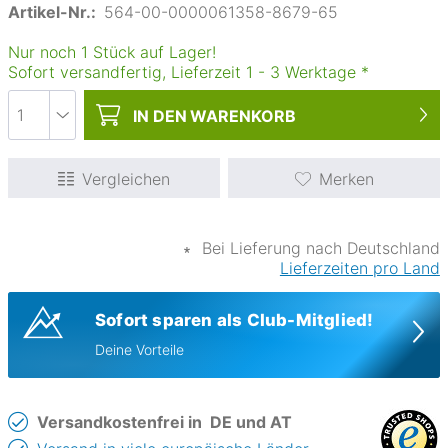
Artikel-Nr.:
564-00-0000061358-8679-65
Nur noch 1 Stück auf Lager!
Sofort versandfertig, Lieferzeit
1
-
3
Werktage
*
IN DEN
WARENKORB
Vergleichen
Merken
∗
Bei Lieferung nach Deutschland
Lieferzeiten pro Land
Sofort sparen als Club-Mitglied!
Deine Vorteile
Versandkostenfrei in
DE und AT