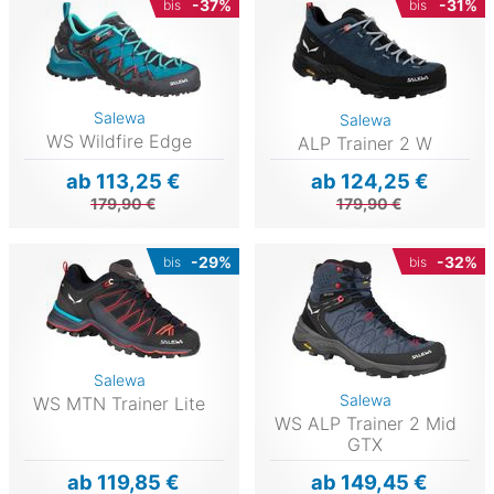
-37%
-31%
bis
bis
Salewa
Salewa
WS Wildfire Edge
ALP Trainer 2 W
ab 113,25 €
ab 124,25 €
179,90 €
179,90 €
-29%
-32%
bis
bis
Salewa
Salewa
WS MTN Trainer Lite
WS ALP Trainer 2 Mid
GTX
ab 119,85 €
ab 149,45 €