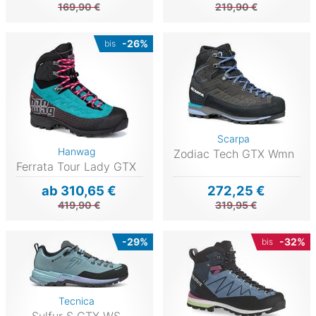
169,90 €
219,90 €
-26%
bis
Scarpa
Hanwag
Zodiac Tech GTX Wmn
Ferrata Tour Lady GTX
ab 310,65 €
272,25 €
419,90 €
319,95 €
-29%
-32%
bis
Tecnica
Sulfur S GTX WS