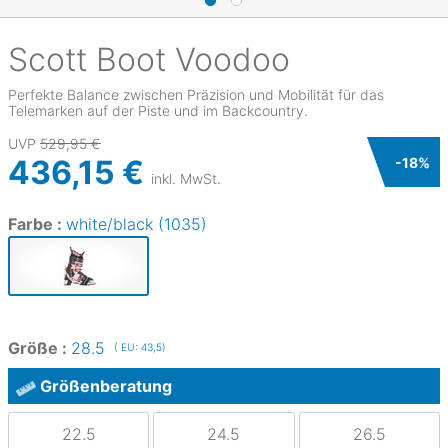
Scott
Boot Voodoo
Perfekte Balance zwischen Präzision und Mobilität für das
Telemarken auf der Piste und im Backcountry.
UVP
529,95 €
436,15 €
-
18
%
inkl. MwSt.
Farbe :
white/black (1035)
Größe :
28.5
( EU: 43,5)
Größenberatung
22.5
24.5
26.5