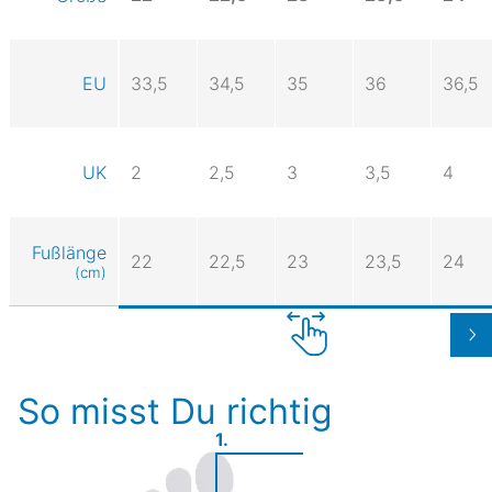
EU
33,5
34,5
35
36
36,5
UK
2
2,5
3
3,5
4
Fußlänge
22
22,5
23
23,5
24
(cm)
So misst Du richtig
1.