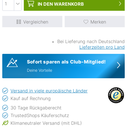
IN DEN
WARENKORB
Vergleichen
Merken
∗
Bei Lieferung nach Deutschland
Lieferzeiten pro Land
Sofort sparen als Club-Mitglied!
Deine Vorteile
Versand in viele europäische Länder
Kauf auf Rechnung
30 Tage Rückgaberecht
TrustedShops Käuferschutz
Klimaneutraler Versand (mit DHL)