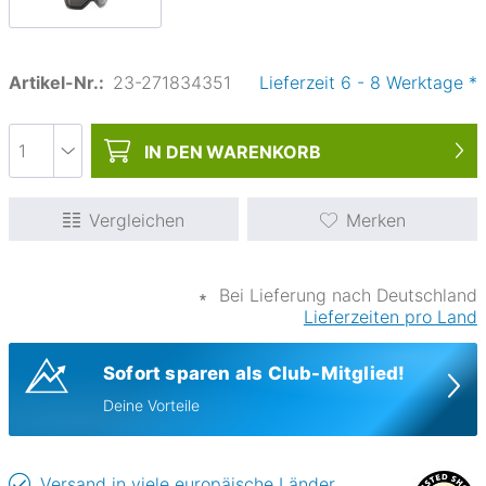
Artikel-Nr.:
23-271834351
Lieferzeit
6
-
8
Werktage
*
IN DEN
WARENKORB
Vergleichen
Merken
∗
Bei Lieferung nach Deutschland
Lieferzeiten pro Land
Sofort sparen als Club-Mitglied!
Deine Vorteile
Versand in viele europäische Länder