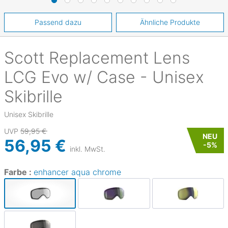
Passend dazu
Ähnliche Produkte
Scott
Replacement Lens
LCG Evo w/ Case - Unisex
Skibrille
Unisex Skibrille
UVP
59,95 €
NEU
56,95 €
-
5
%
inkl. MwSt.
Farbe :
enhancer aqua chrome