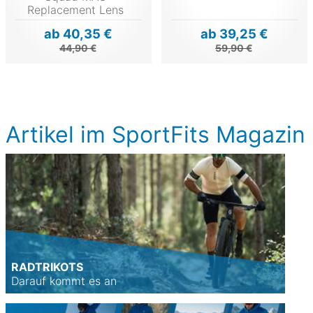
Replacement Lens
ab 40,35 €
ab 39,25 €
44,90 €
59,90 €
Artikel im SportFits Magazin
RADTRIKOTS
Darauf kommt es an