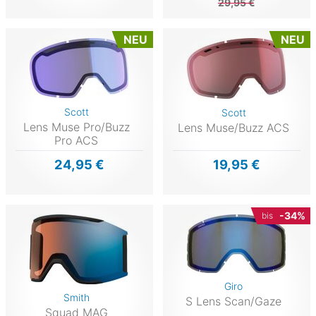
29,95 €
NEU
NEU
Scott
Scott
Lens Muse Pro/Buzz
Lens Muse/Buzz ACS
Pro ACS
24,95 €
19,95 €
-34%
bis
Giro
Smith
S Lens Scan/Gaze
Squad MAG