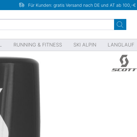
Für Kunden: gratis Versand nach DE und AT ab 100,-€
L
RUNNING & FITNESS
SKI ALPIN
LANGLAUF