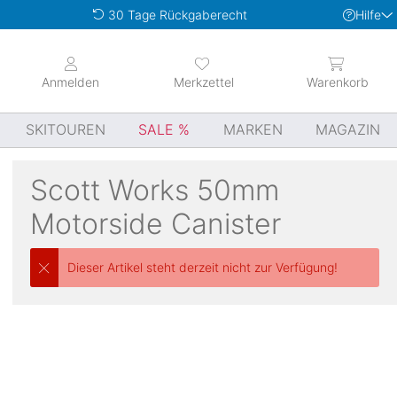
Hilfe
30 Tage Rückgaberecht
Anmelden
Merkzettel
Warenkorb
SKITOUREN
SALE
MARKEN
MAGAZIN
Scott
Works 50mm
Motorside Canister
Dieser Artikel steht derzeit nicht zur Verfügung!