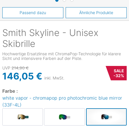
Passend dazu
Ähnliche Produkte
Smith
Skyline - Unisex
Skibrille
Hochwertige Ersatzlinse mit ChromaPop-Technologie für klarere
Sicht und intensivere Farben auf der Piste.
UVP
214,90 €
SALE
146,05 €
-
32
%
inkl. MwSt.
Farbe :
white vapor - chromapop pro photochromic blue mirror
(33F-4L)