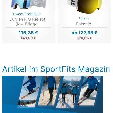
Sweet Protection
Flaxta
Durden RIG Reflect
(low Bridge)
Episode
115,35 €
ab 127,65 €
148,90 €
179,95 €
Artikel im SportFits Magazin