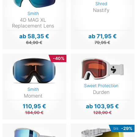
Shred
Nastify
Smith
4D MAG XL
Replacement Lens
ab 58,35 €
ab 71,95 €
64,90 €
79,95 €
-40%
Sweet Protection
Smith
Durden
Moment
110,95 €
ab 103,95 €
184,90 €
128,90 €
-29%
bis