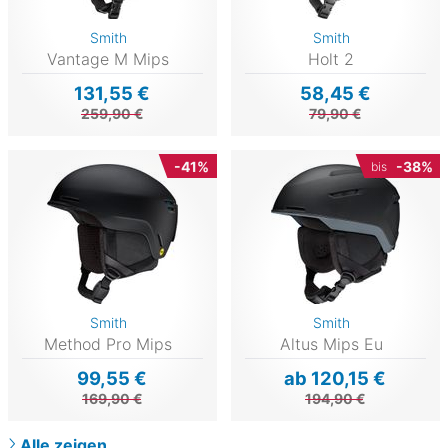
Smith
Smith
Vantage M Mips
Holt 2
131,55 €
58,45 €
259,90 €
79,90 €
-41%
-38%
bis
Smith
Smith
Method Pro Mips
Altus Mips Eu
99,55 €
ab 120,15 €
169,90 €
194,90 €
Alle zeigen