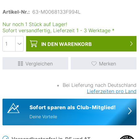
Artikel-Nr.:
63-M0068133F994L
Nur noch 1 Stück auf Lager!
Sofort versandfertig, Lieferzeit
1
-
3
Werktage
*
IN DEN
WARENKORB
Vergleichen
Merken
∗
Bei Lieferung nach Deutschland
Lieferzeiten pro Land
Sofort sparen als Club-Mitglied!
Deine Vorteile
Versandkostenfrei in
DE und AT