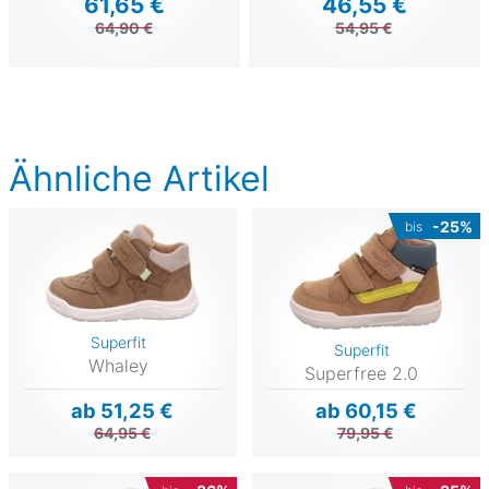
61,65 €
46,55 €
64,90 €
54,95 €
Ähnliche Artikel
-25%
bis
Superfit
Superfit
Whaley
Superfree 2.0
ab 51,25 €
ab 60,15 €
64,95 €
79,95 €