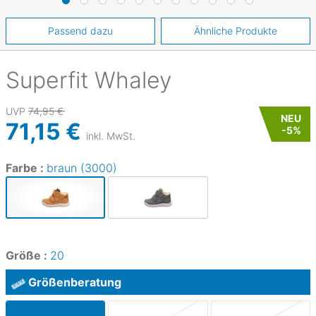
Passend dazu
Ähnliche Produkte
Superfit
Whaley
UVP
74,95 €
NEU
71,15 €
-
5
%
inkl. MwSt.
Farbe :
braun (3000)
Größe :
20
Größenberatung