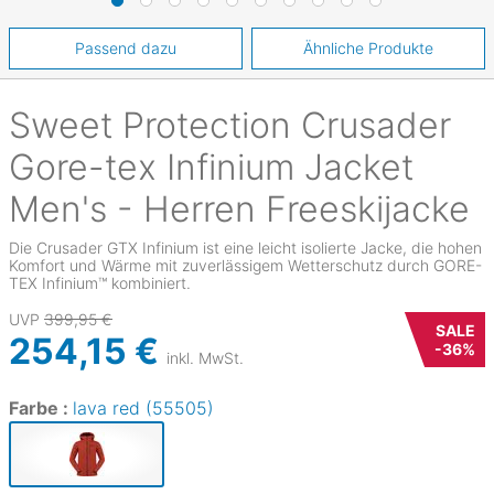
Passend dazu
Ähnliche Produkte
Sweet Protection
Crusader
Gore-tex Infinium Jacket
Men's - Herren Freeskijacke
Die Crusader GTX Infinium ist eine leicht isolierte Jacke, die hohen
Komfort und Wärme mit zuverlässigem Wetterschutz durch GORE-
TEX Infinium™ kombiniert.
UVP
399,95 €
SALE
254,15 €
-
36
%
inkl. MwSt.
Farbe :
lava red (55505)