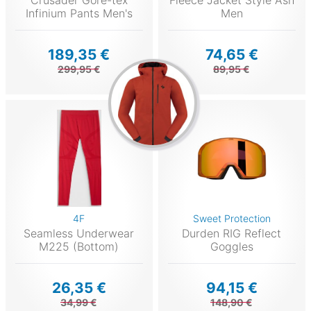
Crusader Gore-tex
Fleece Jacket Style Ash
Infinium Pants Men's
Men
189,35 €
74,65 €
299,95 €
89,95 €
4F
Sweet Protection
Seamless Underwear
Durden RIG Reflect
M225 (Bottom)
Goggles
26,35 €
94,15 €
34,99 €
148,90 €