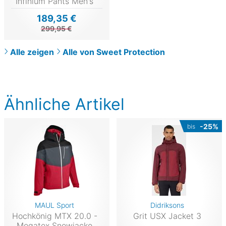
Infinium Pants Men's
189,35 €
299,95 €
Alle zeigen
Alle von Sweet Protection
Ähnliche Artikel
-25%
bis
MAUL Sport
Didriksons
Hochkönig MTX 20.0 -
Grit USX Jacket 3
Megatex Snowjacke