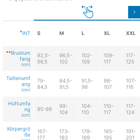
S
M
L
XL
XXL
INT
Brustum
92,5-
96,5-
102-
109-
117-
fang
96,5
102
109
117
125
(cm)
Taillenumf
79-
84,5-
91,5-
98-
107-
ang
84,5
91,5
98
107
116
(cm)
Hüftumfa
99-
104-
110-
117-
95-99
ng
104
110
117
124
(cm)
Körpergrö
167-
173-
178-
185-
191-
ße
177
183
189
195
201