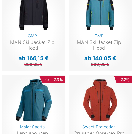
CMP
CMP
MAN Ski Jacket Zip
MAN Ski Jacket Zip
Hood
Hood
ab 166,15 €
ab 140,05 €
289,95 €
239,95 €
-35%
-37%
bis
Maier Sports
Sweet Protection
Lanciano Men
Crusader Gore-tex Pro