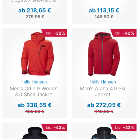
ab 218,65 €
ab 113,15 €
279,95 €
149,90 €
-32%
-40%
bis
bis
Helly Hansen
Helly Hansen
Men's Odin 9 Worlds
Men's Alpha 4.0 Ski
3.0 Shell Jacket
Jacket
ab 338,55 €
ab 272,05 €
499,90 €
449,90 €
-43%
-42%
bis
bis