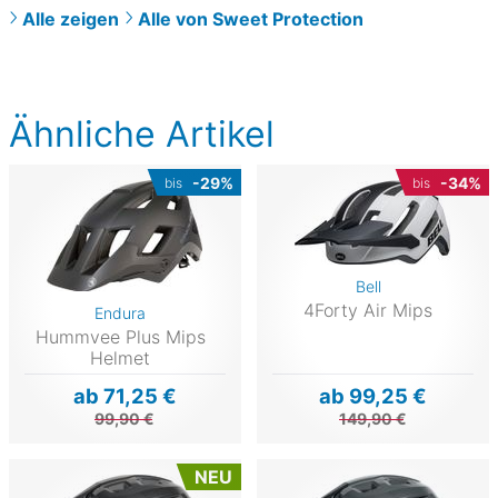
Alle zeigen
Alle von Sweet Protection
Ähnliche Artikel
-29%
-34%
bis
bis
Bell
4Forty Air Mips
Endura
Hummvee Plus Mips
Helmet
ab 71,25 €
ab 99,25 €
99,90 €
149,90 €
NEU