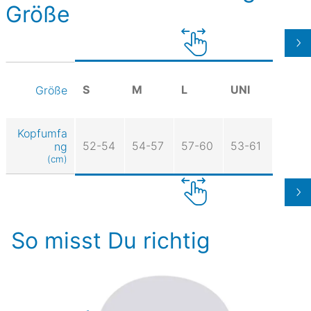
Größe
S
M
L
UNI
Größe
Kopfumfa
52-54
54-57
57-60
53-61
ng
(cm)
So misst Du richtig