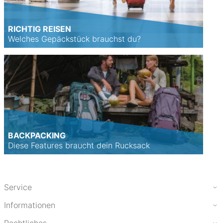
RICHTIG REISEN
Welches Gepäckstück brauchst du?
BACKPACKING
Diese Features braucht dein Rucksack
Service
Informationen